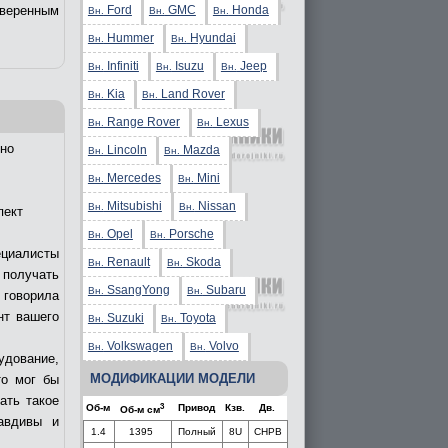
Ford
GMC
Honda
уверенным
Вн.
Вн.
Вн.
Hummer
Hyundai
Вн.
Вн.
Infiniti
Isuzu
Jeep
Вн.
Вн.
Вн.
Kia
Land Rover
Вн.
Вн.
Range Rover
Lexus
Вн.
Вн.
но
Lincoln
Mazda
Вн.
Вн.
Mercedes
Mini
Вн.
Вн.
Mitsubishi
Nissan
Вн.
Вн.
пект
Opel
Porsche
Вн.
Вн.
ециалисты
Renault
Skoda
Вн.
Вн.
получать
SsangYong
Subaru
Вн.
Вн.
 говорила
нт вашего
Suzuki
Toyota
Вн.
Вн.
Volkswagen
Volvo
Вн.
Вн.
удование,
МОДИФИКАЦИИ МОДЕЛИ
то мог бы
ать такое
3
Об-м
Привод
Кзв.
Дв.
Об-м см
авдивы и
1.4
1395
Полный
8U
CHPB