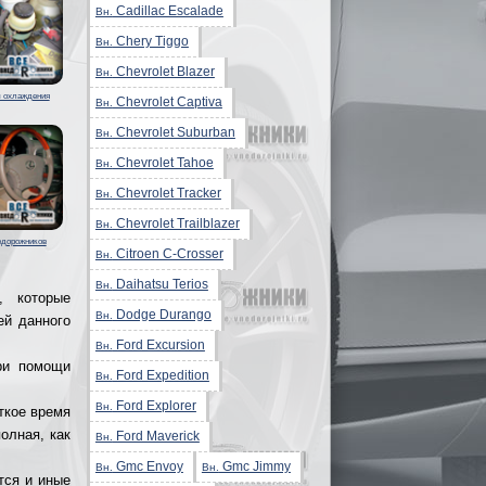
Cadillac Escalade
Вн.
Chery Tiggo
Вн.
Chevrolet Blazer
Вн.
 охлаждения
Chevrolet Captiva
Вн.
Chevrolet Suburban
Вн.
Chevrolet Tahoe
Вн.
Chevrolet Tracker
Вн.
Chevrolet Trailblazer
Вн.
едорожников
Citroen C-Crosser
Вн.
Daihatsu Terios
Вн.
, которые
Dodge Durango
Вн.
ей данного
Ford Excursion
Вн.
ри помощи
Ford Expedition
Вн.
Ford Explorer
Вн.
ткое время
олная, как
Ford Maverick
Вн.
Gmc Envoy
Gmc Jimmy
Вн.
Вн.
ся и иные