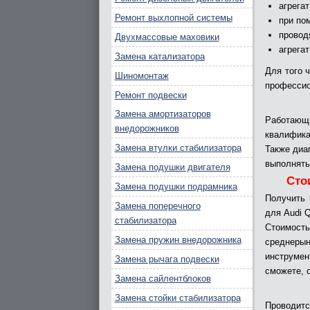
агрега
Ремонт выхлопной системы
при по
провод
Двухмассовые маховики
агрега
Замена катализатора
Для того 
Шиномонтаж
профессио
Ремонт подвески
Замена амортизаторов
Работающ
внедорожников
квалифика
Замена втулки стабилизатора
Также диа
выполнять
Замена подушки двигателя
Сто
Замена подушки подрамника
Получить 
Замена поперечного
для Audi Q
стабилизатора
Стоимост
Замена пружин внедорожника
среднеры
инструмен
Замена рычага подвески
сможете, 
Замена сайлентблоков
Замена стойки стабилизатора
Проводитс