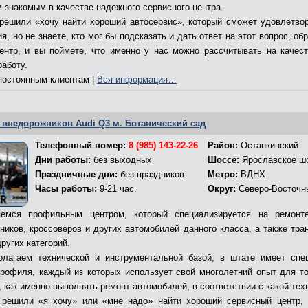
м знакомым в качестве надежного сервисного центра.
решили «хочу найти хороший автосервис», который сможет удовлетво
я, но не знаете, кто мог бы подсказать и дать ответ на этот вопрос, об
ентр, и вы поймете, что именно у нас можно рассчитывать на качес
работу.
остоянным клиентам |
Вся информация…
 внедорожников Audi Q3 м. Ботанический сад
Телефонный номер:
8 (985) 143-22-26
Район:
Останкинский
Дни работы:
без выходных
Шоссе:
Ярославское ш
Праздничные дни:
без праздников
Метро:
ВДНХ
Часы работы:
9-21 час.
Округ:
Северо-Восточн
емся профильным центром, который специализируется на ремонт
ников, кроссоверов и других автомобилей данного класса, а также тра
ругих категорий.
лагаем технической и инструментальной базой, в штате имеет спе
профиля, каждый из которых использует свой многолетний опыт для то
 как именно выполнять ремонт автомобилей, в соответствии с какой тех
решили «я хочу» или «мне надо» найти хороший сервисный центр,