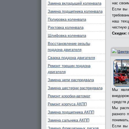
нас свои
Замена вкладышей коленвала
Если вы 
Замена подшипника коленвала
требовани
Полировка коленвала
наш техц
честную 
Рихтовка коленвала
Скидки:
п
Шлифовка коленвала
Восстановление резьбы
поддона двигателя
Центр
Сварка поддона двигателя
Ремонт трещин поддона
двигателя
Замена цепи распредвала
Замена шестерни распредвала
Мы явля
внедорож
Ремонт коробки-автомат
средств д
Ремонт корпуса АКПП
Мы распо
Замена подшипника АКПП
разного 
понимать,
Замена сальника АКПП
Если вы 
Замена фрикционных дисков