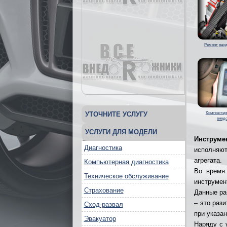
Ремонт разд
УТОЧНИТЕ УСЛУГУ
Компьютерн
внед
УСЛУГИ ДЛЯ МОДЕЛИ
Инструм
Диагностика
исполняют
агрегата.
Компьютерная диагностика
Во время
Техническое обслуживание
инструмент
Страхование
Данные ра
– это раз
Сход-развал
при указа
Эвакуатор
Наряду с 