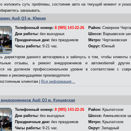
о изложить суть проблемы, состояние авто на текущий момент и указа
обираетесь заказывать.
ервис Audi Q3 м. Южная
Телефонный номер:
8 (985) 143-22-26
Район:
Северное Черта
Дни работы:
без выходных
Шоссе:
Варшавское шо
Праздничные дни:
без праздников
Метро:
Чертановская
Часы работы:
9-21 час.
Округ:
Южный
ь директором данного автосервиса и забочусь о том, чтобы клиенты 
ельные отзывы, а ремонт внедорожников и автомобилей других
лся на должном профессиональном уровне в соответствии с совр
иями и рекомендациями производителя.
остоянным клиентам |
Вся информация…
 внедорожников Audi Q3 м. Кунцевская
Телефонный номер:
8 (985) 143-22-26
Район:
Крылатское
Дни работы:
без выходных
Шоссе:
Аминьевское ш
Праздничные дни:
без праздников
Метро:
Крылатское
Часы работы:
9-21 час.
Округ:
Западный