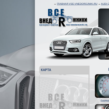
→
ГЛАВНАЯ VSE-VNEDOROJNIKI.RU
→
AUDI 
КАРТА
Измерени