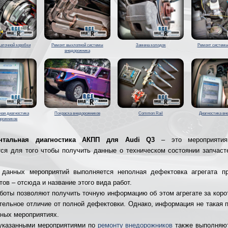
аточной коробки
Ремонт выхлопной системы
Замена колодок
Ремонт системы
внедорожника
ая диагностика
Покраска внедорожников
Common Rail
Диагностика вн
орожников
ентальная диагностика АКПП для Audi Q3
– это мероприятия
ся для того чтобы получить данные о техническом состоянии запчаст
 данных мероприятий выполняется неполная дефектовка агрегата п
ов – отсюда и название этого вида работ.
боты позволяют получить точную информацию об этом агрегате за коро
ительное отличие от полной дефектовки. Однако, информация не такая п
нных мероприятиях.
указанными мероприятиями по
ремонту внедорожников
также выполняют