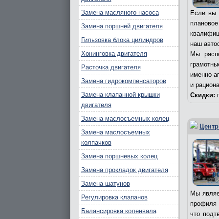
Замена масляного насоса
Если вы 
плановое
Замена поршней двигателя
квалифиц
Гильзовка блока цилиндров
наш авто
Хонинговка двигателя
Мы расп
грамотны
Расточка двигателя
именно а
Замена гидрокомпенсаторов
и рацион
Замена клапанной крышки
Скидки:
п
двигателя
Замена маслосъемных колец
Центр
Замена маслосъемных
колпачков
Замена поршневых колец
Замена прокладок двигателя
Замена шатунов
Мы являе
Регулировка клапанов
профиля 
Балансировка коленвала
что подт