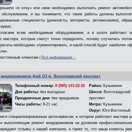
решили «я хочу» или «мне необходимо» выполнить ремонт автомобил
 обслуживание, и вы понимаете, что такие работы должны выполня
ированные специалисты (дизелисты, мотористы, автомеханики), обра
сервис.
олагаем всем необходимым оборудованием, а в штате работают о
е мастера, которые смогут точно определить, почему случилась полом
грегаты необходимо отремонтировать, и какой способ будет наиболее э
ален.
остоянным клиентам |
Вся информация…
 внедорожников Audi Q3 м. Волгоградский проспект
Телефонный номер:
8 (985) 143-22-26
Район:
Кузьминки
Дни работы:
без выходных
Шоссе:
Волгоградский
Праздничные дни:
без праздников
проспект
Часы работы:
9-21 час.
Метро:
Кузьминки
Округ:
Юго-Восточный
мся специализированным автосервисом, в котором работают мастера р
и выполняющие ремонт внедорожников на должном профессионально
верждают отзывы о нашей компании, а также то, что наши клиенты ре