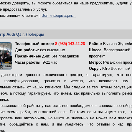
 можно доверять, вы можете обратиться на наше предприятие, будучи 
ве предоставляемых услуг.
остоянным клиентам |
Вся информация…
нтр Audi Q3 г. Люберцы
Телефонный номер:
8 (985) 143-22-26
Район:
Выхино-Жулеби
Дни работы:
без выходных
Шоссе:
Волгоградский
Праздничные дни:
без праздников
проспект
Часы работы:
9-21 час.
Метро:
Рязанский прос
Округ:
Юго-Восточный
директором данного технического центра, я гарантирую, что сп
т квалифицированно, грамотно и честно, что позволяет нам 
льные отзывы от наших клиентов. Мы следим за тем, чтобы репутация
себя, а потому гарантируем, что знаем, как правильно выполнить ремо
ника.
ессиональной работы у нас есть все необходимое – специальное обор
кие схемы работ, многолетний опыт. Поэтому если вы ищете того, к
ировать ваш автомобиль, но никто из знакомых не может вам подсказ
ятие, обращайтесь к нам, и вы убедитесь, что отзывы о нас пр
ны.