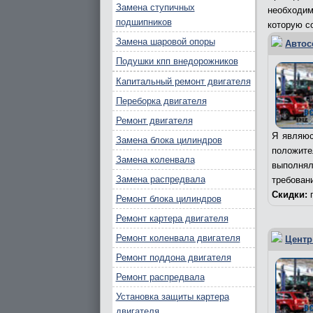
Замена ступичных
необходим
подшипников
которую с
Замена шаровой опоры
Автос
Подушки кпп внедорожников
Капитальный ремонт двигателя
Переборка двигателя
Ремонт двигателя
Я являюс
Замена блока цилиндров
положит
Замена коленвала
выполня
Замена распредвала
требован
Скидки:
п
Ремонт блока цилиндров
Ремонт картера двигателя
Ремонт коленвала двигателя
Центр
Ремонт поддона двигателя
Ремонт распредвала
Установка защиты картера
двигателя