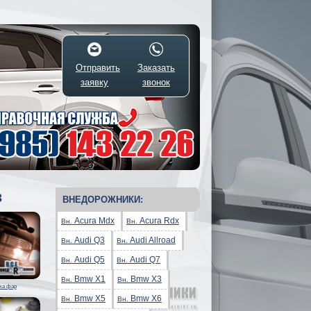
Отправить
Заказать
заявку
звонок
3
ВНЕДОРОЖНИКИ:
Acura Mdx
Acura Rdx
Вн.
Вн.
Audi Q3
Audi Allroad
Вн.
Вн.
Audi Q5
Audi Q7
Вн.
Вн.
Bmw X1
Bmw X3
Вн.
Вн.
ка фар
Bmw X5
Bmw X6
Вн.
Вн.