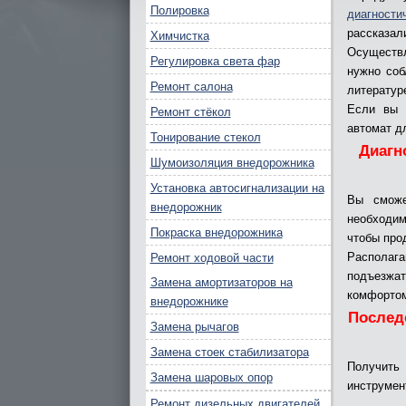
Полировка
диагности
рассказал
Химчистка
Осуществл
Регулировка света фар
нужно соб
Ремонт салона
литератур
Если вы 
Ремонт стёкол
автомат д
Тонирование стекол
Диагн
Шумоизоляция внедорожника
Установка автосигнализации на
Вы сможе
внедорожник
необходим
Покраска внедорожника
чтобы про
Располага
Ремонт ходовой части
подъезжа
Замена амортизаторов на
комфортом
внедорожнике
Послед
Замена рычагов
Замена стоек стабилизатора
Получит
Замена шаровых опор
инструмен
Ремонт дизельных двигателей