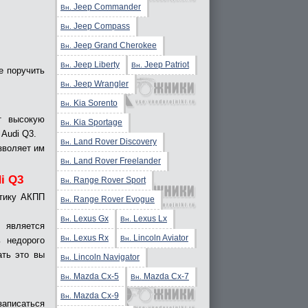
Jeep Commander
Вн.
Jeep Compass
Вн.
Jeep Grand Cherokee
Вн.
Jeep Liberty
Jeep Patriot
Вн.
Вн.
е поручить
Jeep Wrangler
Вн.
Kia Sorento
Вн.
т высокую
Kia Sportage
Вн.
Audi Q3.
Land Rover Discovery
Вн.
зволяет им
Land Rover Freelander
Вн.
i Q3
Range Rover Sport
Вн.
стику АКПП
Range Rover Evogue
Вн.
Lexus Gx
Lexus Lx
Вн.
Вн.
 является
Lexus Rx
Lincoln Aviator
Вн.
Вн.
 недорого
ать это вы
Lincoln Navigator
Вн.
Mazda Cx-5
Mazda Cx-7
Вн.
Вн.
Mazda Cx-9
Вн.
записаться