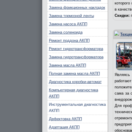
которого
Замена фрикционных накладок
в качест
Скидки:
п
Замена тормозной ленты
Замена насоса АКПП
Замена соленоида
Техце
Ремонт поддона АКПП
Ремонт гидротрансформатора
Замена гидротрансформатора
Замена масла АКПП
Полная замена масла АКПП
Являясь 
работаю
Диагностика коробки-автомат
положите
Компьютерная диагностика
сама за 
АКПП
внедорож
Инструментальная диагностика
Для проф
АКПП
техничес
отремонт
Дефектовка АКПП
предпри
Адаптация АКПП
обоснова