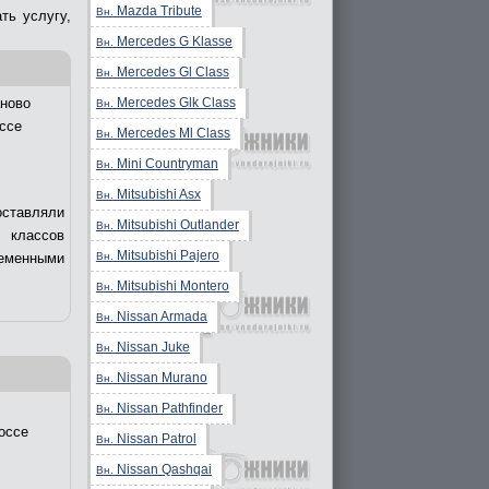
Mazda Tribute
Вн.
ть услугу,
Mercedes G Klasse
Вн.
Mercedes Gl Class
Вн.
Mercedes Glk Class
ново
Вн.
ссе
Mercedes Ml Class
Вн.
Mini Countryman
Вн.
Mitsubishi Asx
Вн.
оставляли
Mitsubishi Outlander
Вн.
 классов
Mitsubishi Pajero
Вн.
еменными
Mitsubishi Montero
Вн.
Nissan Armada
Вн.
Nissan Juke
Вн.
Nissan Murano
Вн.
Nissan Pathfinder
Вн.
оссе
Nissan Patrol
Вн.
Nissan Qashqai
Вн.