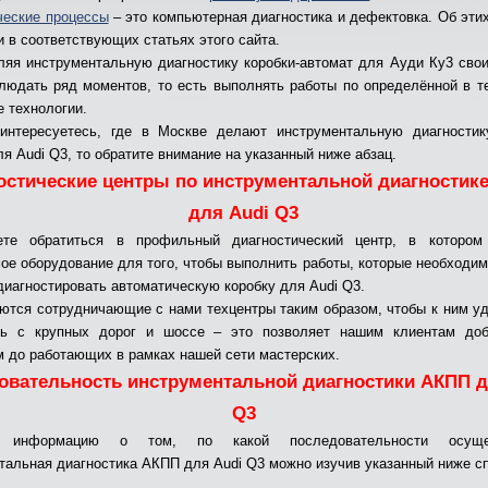
ческие процессы
– это компьютерная диагностика и дефектовка. Об эти
и в соответствующих статьях этого сайта.
яя инструментальную диагностику коробки-автомат для Ауди Ку3 сво
людать ряд моментов, то есть выполнять работы по определённой в т
е технологии.
интересуетесь, где в Москве делают инструментальную диагностику
ля Audi Q3, то обратите внимание на указанный ниже абзац.
остические центры по инструментальной диагностик
для Audi Q3
те обратиться в профильный диагностический центр, в котором
ое оборудование для того, чтобы выполнить работы, которые необходим
диагностировать автоматическую коробку для Audi Q3.
ются сотрудничающие с нами техцентры таким образом, чтобы к ним у
ть с крупных дорог и шоссе – это позволяет нашим клиентам доб
 до работающих в рамках нашей сети мастерских.
овательность инструментальной диагностики АКПП д
Q3
ь информацию о том, по какой последовательности осущес
тальная диагностика АКПП для Audi Q3 можно изучив указанный ниже сп