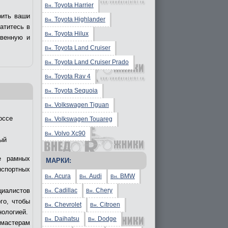
Toyota Harrier
Вн.
рить ваши
Toyota Highlander
Вн.
ратитесь в
Toyota Hilux
Вн.
твенную и
Toyota Land Cruiser
Вн.
Toyota Land Cruiser Prado
Вн.
Toyota Rav 4
Вн.
Toyota Sequoia
Вн.
Volkswagen Tiguan
Вн.
оссе
Volkswagen Touareg
Вн.
Volvo Xc90
Вн.
ый
е рамных
МАРКИ:
нспортных
Acura
Audi
BMW
Вн.
Вн.
Вн.
Cadillac
Chery
циалистов
Вн.
Вн.
го, чтобы
Chevrolet
Citroen
Вн.
Вн.
нологией.
Daihatsu
Dodge
Вн.
Вн.
 мастерам