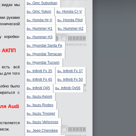
Gmc Suburban
Вн.
х видах мы
Gmc Yukon
Honda Cr-V
Вн.
Вн.
ими руками
Honda Hr-V
Honda Pilot
Вн.
Вн.
ехнической
Hummer H1
Hummer H2
Вн.
Вн.
 коробки-
Hummer H3
Вн.
Hyundai Santa Fe
Вн.
е АКПП
Hyundai Terracan
Вн.
Hyundai Tucson
Вн.
 есть всё
Infiniti Fx 35
Infiniti Fx 37
Вн.
Вн.
ы для того
Infiniti Fx 45
Infiniti Fx 50
Вн.
Вн.
добно было
Infiniti Q45
Infiniti Qx56
Вн.
Вн.
ираться с
Isuzu Axiom
Вн.
Isuzu Rodeo
Вн.
ля Audi
Isuzu Trooper
Вн.
Isuzu Vehicross
Вн.
твляется
исок.
Jeep Cherokee
Вн.