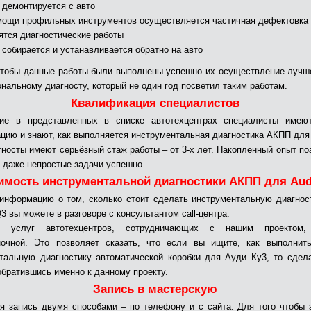
т демонтируется с авто
мощи профильных инструментов осуществляется частичная дефектовка
ятся диагностические работы
т собирается и устанавливается обратно на авто
чтобы данные работы были выполнены успешно их осуществление лучш
нальному диагносту, который не один год посветил таким работам.
Квалификация специалистов
ие в представленных в списке автотехцентрах специалисты имею
цию и знают, как выполняется инструментальная диагностика АКПП для 
гносты имеют серьёзный стаж работы – от 3-х лет. Накопленный опыт по
 даже непростые задачи успешно.
имость инструментальной диагностики АКПП для Aud
информацию о том, сколько стоит сделать инструментальную диагно
3 вы можете в разговоре с консультантом call-центра.
ь услуг автотехцентров, сотрудничающих с нашим проектом,
ночной. Это позволяет сказать, что если вы ищите, как выполнить
тальную диагностику автоматической коробки для Ауди Ку3, то сдел
обратившись именно к данному проекту.
Запись в мастерскую
я запись двумя способами – по телефону и с сайта. Для того чтобы 