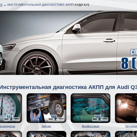
Q3
→
ИНСТРУМЕНТАЛЬНАЯ ДИАГНОСТИКА АКПП
АУДИ КУ3
Инструментальная диагностика АКПП для Audi Q
е компрессии
Лифтинг
Вклейка стекол
Регулиров