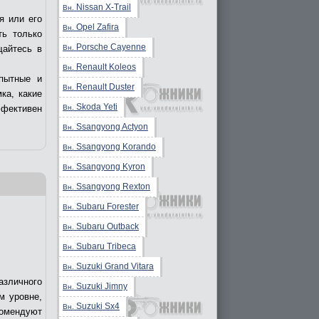
Nissan X-Trail
Вн.
я или его
Opel Zafira
Вн.
ть только
Porsche Cayenne
Вн.
щайтесь в
Renault Koleos
Вн.
пытные и
Renault Duster
Вн.
ка, какие
Skoda Yeti
Вн.
ффективен
Ssangyong Actyon
Вн.
Ssangyong Korando
Вн.
Ssangyong Kyron
Вн.
Ssangyong Rexton
Вн.
Subaru Forester
Вн.
Subaru Outback
Вн.
Subaru Tribeca
Вн.
Suzuki Grand Vitara
Вн.
азличного
Suzuki Jimny
Вн.
м уровне,
Suzuki Sx4
Вн.
комендуют