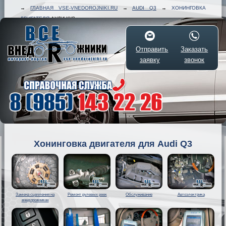
→
ГЛАВНАЯ VSE-VNEDOROJNIKI.RU
→
AUDI Q3
→
ХОНИНГОВКА
ДВИГАТЕЛЯ
АУДИ КУ3
Отправить
Заказать
заявку
звонок
Хонинговка двигателя для Audi Q3
Замена сцепления на
Ремонт рулевых реек
Обслуживание
Автоэлектрика
внедорожниках