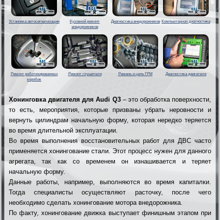
Установка автосигнализации
Кузовной ремонт
Диагностика внедорожников
Компьютерная диагностика
внедорожников
Ремонт роботизированных
Ремонт глушителя
Ремень и цепь ГРМ
Диагностика двигателя
коробок
Хонинговка двигателя для Audi Q3
– это обработка поверхности,
то есть, мероприятия, которые призваны убрать неровности и
вернуть цилиндрам начальную форму, которая нередко теряется
во время длительной эксплуатации.
Во время выполнения восстановительных работ для ДВС часто
применяется хонингование стали. Этот процесс нужен для данного
агрегата, так как со временем он изнашивается и теряет
начальную форму.
Данные работы, например, выполняются во время капиталки.
Тогда специалисты осуществляют расточку, после чего
необходимо сделать хонингование мотора внедорожника.
По факту, хонингование движка выступает финишным этапом при