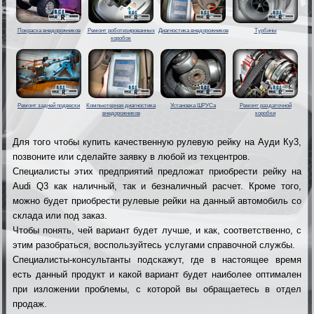
Покраска внедорожников
Ремонт роботизированных
Диагностика внедорожников
Турбины
коробок
Ремонт задней подвески
Компьютерная диагностика
Установка ШРУСа
Ремонт раздаточной
внедорожников
коробки
Для того чтобы купить качественную рулевую рейку на Ауди Ку3,
позвоните или сделайте заявку в любой из техцентров.
Специалисты этих предприятий предложат приобрести рейку на
Audi Q3 как наличный, так и безналичный расчет. Кроме того,
можно будет приобрести рулевые рейки на данный автомобиль со
склада или под заказ.
Чтобы понять, чей вариант будет лучше, и как, соответственно, с
этим разобраться, воспользуйтесь услугами справочной службы.
Специалисты-консультанты подскажут, где в настоящее время
есть данный продукт и какой вариант будет наиболее оптимален
при изложении проблемы, с которой вы обращаетесь в отдел
продаж.