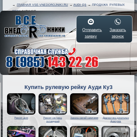
→
ГЛАВНАЯ VSE-VNEDOROJNIKI.RU
→
AUDI Q3
→
ПРОДАЖА РУЛЕВЫХ
РЕЕК
АУДИ КУ3
Отправить
Заказать
заявку
звонок
Купить рулевую рейку Ауди Ку3
Ремонт акпп
Ремонт системы
Замена свечей зажигания
Диагностика дизельных
охлаждения
форсунок