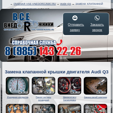
→
ГЛАВНАЯ VSE-VNEDOROJNIKI.RU
→
AUDI Q3
→
ЗАМЕНА КЛАПАННОЙ
КРЫШКИ ДВИГАТЕЛЯ
АУДИ КУ3
Отправить
Заказать
заявку
звонок
Замена клапанной крышки двигателя Audi Q3
Измерение компрессии
Ремонт системы
Шиномонтаж и
Замена свечей зажигания
охлаждения
балансировка