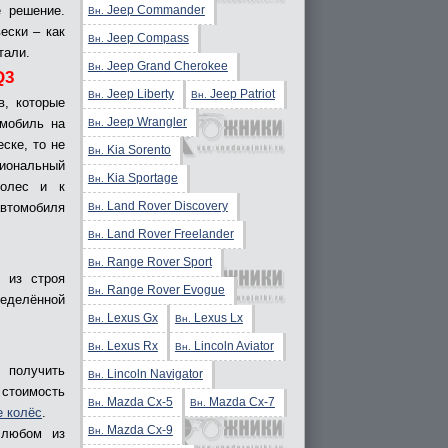
Jeep Commander
е решение.
Вн.
ески – как
Jeep Compass
Вн.
тали.
Jeep Grand Cherokee
Вн.
Q3
Jeep Liberty
Jeep Patriot
Вн.
Вн.
в, которые
Jeep Wrangler
омобиль на
Вн.
ске, то не
Kia Sorento
Вн.
иональный
Kia Sportage
Вн.
колес и к
Land Rover Discovery
автомобиля
Вн.
Land Rover Freelander
Вн.
Range Rover Sport
Вн.
 из строя
Range Rover Evogue
Вн.
ределённой
Lexus Gx
Lexus Lx
Вн.
Вн.
Lexus Rx
Lincoln Aviator
Вн.
Вн.
 получить
Lincoln Navigator
Вн.
стоимость
Mazda Cx-5
Mazda Cx-7
Вн.
Вн.
е колёс
.
Mazda Cx-9
Вн.
 любом из