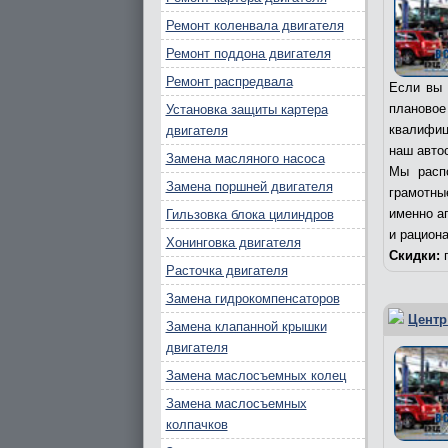
Ремонт коленвала двигателя
Ремонт поддона двигателя
Ремонт распредвала
Если вы 
плановое
Установка защиты картера
квалифиц
двигателя
наш авто
Замена масляного насоса
Мы расп
Замена поршней двигателя
грамотны
именно а
Гильзовка блока цилиндров
и рацион
Хонинговка двигателя
Скидки:
п
Расточка двигателя
Замена гидрокомпенсаторов
Центр
Замена клапанной крышки
двигателя
Замена маслосъемных колец
Замена маслосъемных
колпачков