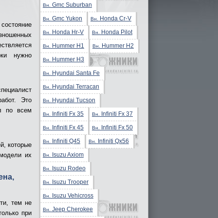
Gmc Suburban
Вн.
Gmc Yukon
Honda Cr-V
Вн.
Вн.
состояние
Honda Hr-V
Honda Pilot
Вн.
Вн.
изношенных
ствляется
Hummer H1
Hummer H2
Вн.
Вн.
рки нужно
Hummer H3
Вн.
Hyundai Santa Fe
Вн.
Hyundai Terracan
Вн.
пециалист
абот. Это
Hyundai Tucson
Вн.
л по всем
Infiniti Fx 35
Infiniti Fx 37
Вн.
Вн.
Infiniti Fx 45
Infiniti Fx 50
Вн.
Вн.
Infiniti Q45
Infiniti Qx56
Вн.
Вн.
й, которые
Isuzu Axiom
 модели их
Вн.
Isuzu Rodeo
Вн.
ена,
Isuzu Trooper
Вн.
Isuzu Vehicross
Вн.
ти, тем не
Jeep Cherokee
Вн.
только при