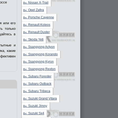
оссе
Nissan X-Trail
Вн.
Opel Zafira
Вн.
Porsche Cayenne
Вн.
я или его
Renault Koleos
Вн.
ть только
Renault Duster
Вн.
щайтесь в
Skoda Yeti
Вн.
пытные и
Ssangyong Actyon
Вн.
ка, какие
Ssangyong Korando
Вн.
ффективен
Ssangyong Kyron
Вн.
Ssangyong Rexton
Вн.
Subaru Forester
Вн.
Subaru Outback
Вн.
Subaru Tribeca
Вн.
Suzuki Grand Vitara
Вн.
Suzuki Jimny
Вн.
Suzuki Sx4
Вн.