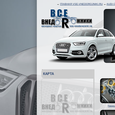
→
ГЛАВНАЯ VSE-VNEDOROJNIKI.RU
→
AUDI 
КАРТА
Ремень