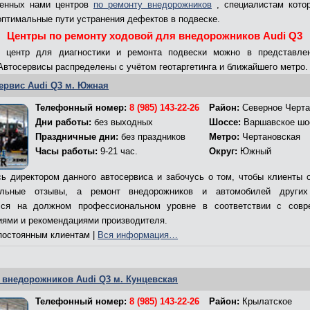
ленных нами центров
по ремонту внедорожников
, специалистам кото
оптимальные пути устранения дефектов в подвеске.
Центры по ремонту ходовой для внедорожников Audi Q3
ь центр для диагностики и ремонта подвески можно в представле
 Автосервисы распределены с учётом геотаргетинга и ближайшего метро.
ервис Audi Q3 м. Южная
Телефонный номер:
8 (985) 143-22-26
Район:
Северное Черта
Дни работы:
без выходных
Шоссе:
Варшавское шо
Праздничные дни:
без праздников
Метро:
Чертановская
Часы работы:
9-21 час.
Округ:
Южный
ь директором данного автосервиса и забочусь о том, чтобы клиенты 
ельные отзывы, а ремонт внедорожников и автомобилей других
лся на должном профессиональном уровне в соответствии с совр
иями и рекомендациями производителя.
остоянным клиентам |
Вся информация…
 внедорожников Audi Q3 м. Кунцевская
Телефонный номер:
8 (985) 143-22-26
Район:
Крылатское