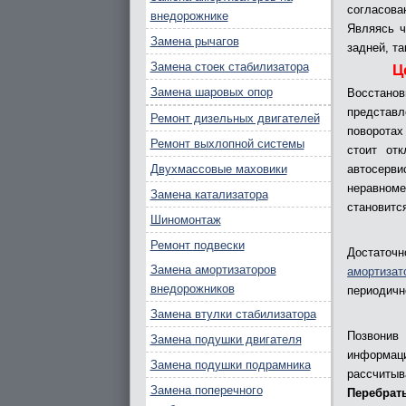
согласова
внедорожнике
Являясь 
Замена рычагов
задней, т
Замена стоек стабилизатора
Ц
Замена шаровых опор
Восстанов
представл
Ремонт дизельных двигателей
поворотах
Ремонт выхлопной системы
стоит от
Двухмассовые маховики
автосерв
неравноме
Замена катализатора
становится
Шиномонтаж
Ремонт подвески
Достаточ
Замена амортизаторов
амортизат
внедорожников
периодичн
Замена втулки стабилизатора
Позвонив
Замена подушки двигателя
информац
Замена подушки подрамника
рассчитыв
Замена поперечного
Перебрат