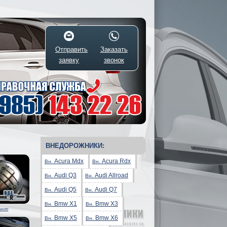
Отправить
Заказать
заявку
звонок
ВНЕДОРОЖНИКИ:
Acura Mdx
Acura Rdx
Вн.
Вн.
Audi Q3
Audi Allroad
Вн.
Вн.
Audi Q5
Audi Q7
Вн.
Вн.
Bmw X1
Bmw X3
Вн.
Вн.
мкпп
Bmw X5
Bmw X6
Вн.
Вн.