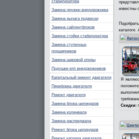
стабилизатора
представ
известны 
Замена пружин внедорожника
Замена рычага подвески
Подобрат
Замена сайлентблоков
каталоге.
Замена стойки стабилизатора
Автос
Замена ступичных
подшипников
Замена шаровой опоры
Подушки кпп внедорожников
Капитальный ремонт двигателя
Я являюс
положит
Переборка двигателя
выполня
Ремонт двигателя
требован
Замена блока цилиндров
Скидки:
п
Замена коленвала
Замена распредвала
Центр
Ремонт блока цилиндров
Ремонт картера двигателя