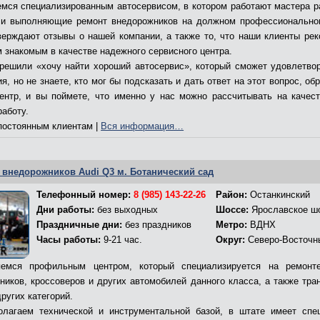
мся специализированным автосервисом, в котором работают мастера р
и выполняющие ремонт внедорожников на должном профессионально
верждают отзывы о нашей компании, а также то, что наши клиенты ре
м знакомым в качестве надежного сервисного центра.
решили «хочу найти хороший автосервис», который сможет удовлетво
я, но не знаете, кто мог бы подсказать и дать ответ на этот вопрос, об
ентр, и вы поймете, что именно у нас можно рассчитывать на качес
работу.
остоянным клиентам |
Вся информация…
 внедорожников Audi Q3 м. Ботанический сад
Телефонный номер:
8 (985) 143-22-26
Район:
Останкинский
Дни работы:
без выходных
Шоссе:
Ярославское ш
Праздничные дни:
без праздников
Метро:
ВДНХ
Часы работы:
9-21 час.
Округ:
Северо-Восточн
емся профильным центром, который специализируется на ремонт
ников, кроссоверов и других автомобилей данного класса, а также тра
ругих категорий.
лагаем технической и инструментальной базой, в штате имеет спе