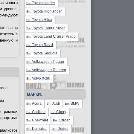
азличного
Toyota Harrier
Вн.
м уровне,
Toyota Highlander
Вн.
комендуют
Toyota Hilux
Вн.
рить ваши
Toyota Land Cruiser
Вн.
ратитесь в
Toyota Land Cruiser Prado
Вн.
твенную и
Toyota Rav 4
Вн.
Toyota Sequoia
Вн.
Volkswagen Tiguan
Вн.
Volkswagen Touareg
Вн.
Volvo Xc90
Вн.
оссе
МАРКИ:
ый
Acura
Audi
BMW
Вн.
Вн.
Вн.
е рамных
Cadillac
Chery
Вн.
Вн.
нспортных
Chevrolet
Citroen
Вн.
Вн.
Daihatsu
Dodge
Вн.
Вн.
циалистов