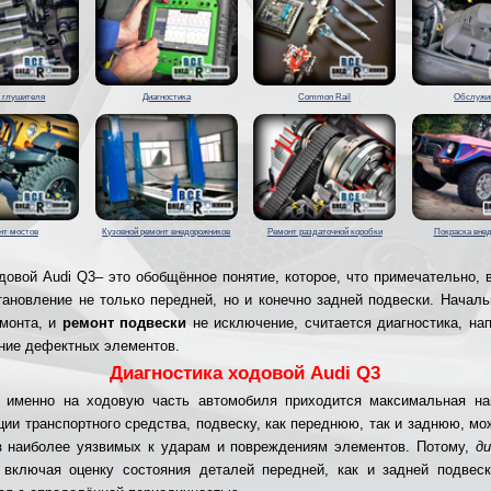
 глушителя
Диагностика
Common Rail
Обслужи
нт мостов
Кузовной ремонт внедорожников
Ремонт раздаточной коробки
Покраска вне
довой Audi Q3– это обобщённое понятие, которое, что примечательно, 
тановление не только передней, но и конечно задней подвески. Началь
монта, и
ремонт подвески
не исключение, считается диагностика, на
ние дефектных элементов.
Диагностика ходовой Audi Q3
 именно на ходовую часть автомобиля приходится максимальная на
ции транспортного средства, подвеску, как переднюю, так и заднюю, мо
з наиболее уязвимых к ударам и повреждениям элементов. Потому,
д
включая оценку состояния деталей передней, как и задней подвес