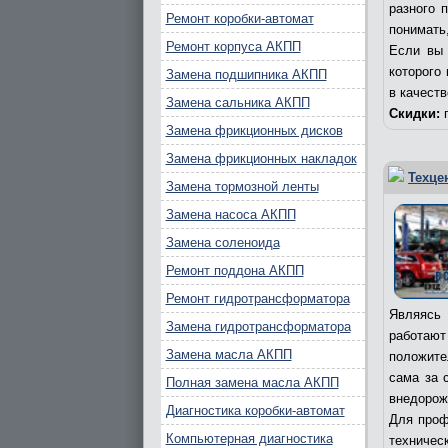
разного 
Ремонт коробки-автомат
понимать,
Ремонт корпуса АКПП
Если вы 
которого
Замена подшипника АКПП
в качест
Замена сальника АКПП
Скидки:
п
Замена фрикционных дисков
Замена фрикционных накладок
Техце
Замена тормозной ленты
Замена насоса АКПП
Замена соленоида
Ремонт поддона АКПП
Ремонт гидротрансформатора
Являясь 
Замена гидротрансформатора
работаю
Замена масла АКПП
положите
сама за 
Полная замена масла АКПП
внедорож
Диагностика коробки-автомат
Для проф
Компьютерная диагностика
техничес