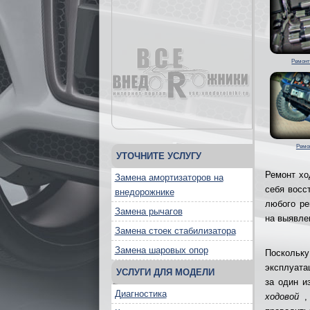
Ремонт
Ремо
УТОЧНИТЕ УСЛУГУ
Ремонт хо
Замена амортизаторов на
себя восс
внедорожнике
любого ре
Замена рычагов
на выявле
Замена стоек стабилизатора
Замена шаровых опор
Поскольку
эксплуата
УСЛУГИ ДЛЯ МОДЕЛИ
за один и
Диагностика
ходовой
, 