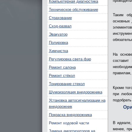
проводить
Компьютерная диагностика
Техническое обслуживание
Таким об
Страхование
основных 
Сход-развал
элементо
инструме
Эвакуатор
обязател
Полировка
Химчистка
На основ
Регулировка света фар
составит
необходи
Ремонт салона
правилам,
Ремонт стёкол
Тонирование стекол
Кроме тог
Шумоизоляция внедорожника
при любом
подобрать
Установка автосигнализации на
внедорожник
Ори
Покраска внедорожника
В идеале,
Ремонт ходовой части
менее, пр
Замена амортизаторов на