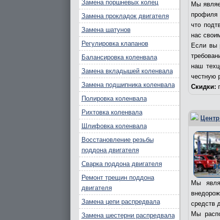
Замена поршневых колец
Мы являе
профиля 
Замена прокладок двигателя
что подт
Замена шатунов
нас свои
Регулировка клапанов
Если вы 
требовани
Балансировка коленвала
наш техц
Замена вкладышей коленвала
честную 
Замена подшипника коленвала
Скидки:
п
Полировка коленвала
Рихтовка коленвала
Центр
Шлифовка коленвала
Восстановление резьбы
поддона двигателя
Сварка поддона двигателя
Ремонт трещин поддона
Мы явля
двигателя
внедорож
Замена цепи распредвала
средств д
Мы распо
Замена шестерни распредвала