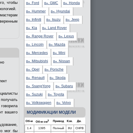
го, чтобы
Ford
GMC
Honda
Вн.
Вн.
Вн.
нологией.
Hummer
Hyundai
Вн.
Вн.
 мастерам
Infiniti
Isuzu
Jeep
Вн.
Вн.
Вн.
уверенным
Kia
Land Rover
Вн.
Вн.
Range Rover
Lexus
Вн.
Вн.
Lincoln
Mazda
Вн.
Вн.
Mercedes
Mini
Вн.
Вн.
Mitsubishi
Nissan
Вн.
Вн.
но
Opel
Porsche
Вн.
Вн.
Renault
Skoda
Вн.
Вн.
пект
SsangYong
Subaru
Вн.
Вн.
ециалисты
Suzuki
Toyota
Вн.
Вн.
получать
Volkswagen
Volvo
Вн.
Вн.
 говорила
нт вашего
МОДИФИКАЦИИ МОДЕЛИ
3
Об-м
Привод
Кзв.
Дв.
Об-м см
удование,
1.4
1395
Полный
8U
CHPB
то мог бы