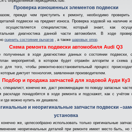
ся с определённой периодичностью.
Проверка изношенных элементов подвески
разом, прежде чем приступить к ремонту, необходимо проверить 
деталей подвески на предмет износа. Проверка ходовой на наличие 
в осуществляется специалистом, который знает, как осуще
нтальная диагностика данной части автомобиля. В ходе прове
ьно
оценить состояние рычагов
, а также
шаровых опор
.
Схема ремонта подвески автомобиля Audi Q3
е полученных в ходе диагностики данных о состоянии подвески, с
 план мероприятий, в котором будет отражён алгоритм и схема р
мо для того, чтобы ремонтно-восстановительный процесс происходи
 которые диктует технология, заявленная производителем.
Подбор и продажа запчастей для ходовой Ауди Ку3
о, специалист, конечно же, даст рекомендации по поводу запасных часте
 раскладе понадобятся в ходе ремонта и подскажет, как с учётом
 и где можно купить их дешевле.
гинальные и неоригинальные запчасти подвески –зам
установка
 конечно же, целесообразно использовать только оригинальные запчас
именение неоригинальных деталей при ремонте имеет место быть, но 