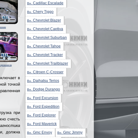
Cadillac Escalade
Вн.
Chery Tiggo
Вн.
Chevrolet Blazer
Вн.
вание
Chevrolet Captiva
Вн.
Chevrolet Suburban
Вн.
Chevrolet Tahoe
Вн.
Chevrolet Tracker
Вн.
Chevrolet Trailblazer
Вн.
дорожников
Citroen C-Crosser
Вн.
включает в
Daihatsu Terios
Вн.
ной точкой
Dodge Durango
Вн.
правленная
Ford Excursion
Вн.
Ford Expedition
Вн.
грузка при
Ford Explorer
Вн.
жно счесть
Ford Maverick
Вн.
иагностика
ки, должна
Gmc Envoy
Gmc Jimmy
Вн.
Вн.