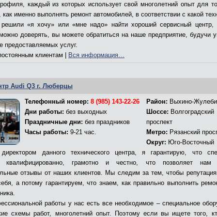
профиля, каждый из которых использует свой многолетний опыт для то
 как именно выполнять ремонт автомобилей, в соответствии с какой тех
решили «я хочу» или «мне надо» найти хороший сервисный центр,
 можно доверять, вы можете обратиться на наше предприятие, будучи 
ве предоставляемых услуг.
остоянным клиентам |
Вся информация…
нтр Audi Q3 г. Люберцы
Телефонный номер:
8 (985) 143-22-26
Район:
Выхино-Жулеби
Дни работы:
без выходных
Шоссе:
Волгоградский
Праздничные дни:
без праздников
проспект
Часы работы:
9-21 час.
Метро:
Рязанский прос
Округ:
Юго-Восточный
директором данного технического центра, я гарантирую, что сп
т квалифицированно, грамотно и честно, что позволяет нам 
льные отзывы от наших клиентов. Мы следим за тем, чтобы репутация
себя, а потому гарантируем, что знаем, как правильно выполнить ремо
ника.
ессиональной работы у нас есть все необходимое – специальное обор
кие схемы работ, многолетний опыт. Поэтому если вы ищете того, к