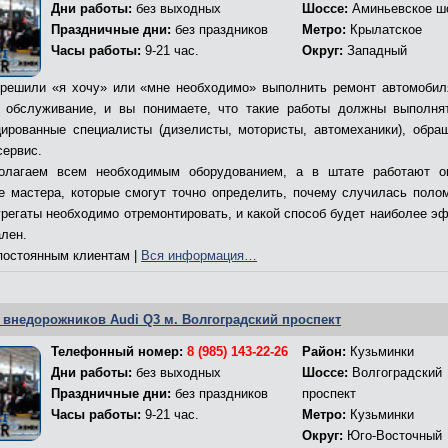
Дни работы:
без выходных
Шоссе:
Аминьевское ш
Праздничные дни:
без праздников
Метро:
Крылатское
Часы работы:
9-21 час.
Округ:
Западный
решили «я хочу» или «мне необходимо» выполнить ремонт автомобил
 обслуживание, и вы понимаете, что такие работы должны выполня
ированные специалисты (дизелисты, мотористы, автомеханики), обра
сервис.
олагаем всем необходимым оборудованием, а в штате работают о
е мастера, которые смогут точно определить, почему случилась полом
грегаты необходимо отремонтировать, и какой способ будет наиболее э
ален.
остоянным клиентам |
Вся информация…
 внедорожников Audi Q3 м. Волгоградский проспект
Телефонный номер:
8 (985) 143-22-26
Район:
Кузьминки
Дни работы:
без выходных
Шоссе:
Волгоградский
Праздничные дни:
без праздников
проспект
Часы работы:
9-21 час.
Метро:
Кузьминки
Округ:
Юго-Восточный