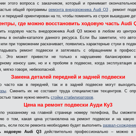
нии этого вопроса с заказчиком, который и принимает окончательно
частью общей программы
ремонта внедорожника Audi Q3
, ремонт подв
ак и передней ориентирован на то, чтобы поменять из строя вышедшие де
ентры, где можно восстановить ходовую часть Audi 
ить ходовую часть внедорожника Audi Q3 можно в любом из центро
ены в онлайн-каталоге данного ресурса. Если Вы заметили, что авт
 или при торможении раскачивает, появились характерные стуки в подве
кладывать ремонт подвески и затягивать с обращением в професс
ис. Это может привести не только к нарушению балансировки 
рному износу шин, но и к пробоям в подвеске, когда эксплуатация 
, мягко говоря, небезопасной.
Замена деталей передней и задней подвески
но часто как в передней, так и в задней подвеске могут выходить
оры
. Сменить их не составит труда специалистам техцентров. С оп
остью также нужно менять
стойки стабилизаторов
.
Цена на ремонт подвески Ауди Ку3
 по указанному на главной странице номеру телефона, Вы сможете
ию о том, какая цена установлена на ремонт подвески и на какую 
ать, если после ремонта необходимо будет выполнить
развал-схождени
ь ходовую Audi Q3
действительно профессионально – можно в