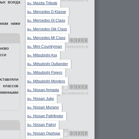
рых всегда
Mazda Tribute
Вн.
Mercedes G Klasse
Вн.
Mercedes Gl Class
Вн.
нном ниже
Mercedes Glk Class
Вн.
Mercedes Ml Class
Вн.
Mini Countryman
Вн.
ново
ссе
Mitsubishi Asx
Вн.
Mitsubishi Outlander
Вн.
Mitsubishi Pajero
Вн.
оставляли
Mitsubishi Montero
Вн.
 классов
Nissan Armada
Вн.
еменными
Nissan Juke
Вн.
Nissan Murano
Вн.
Nissan Pathfinder
Вн.
Nissan Patrol
Вн.
Nissan Qashqai
Вн.