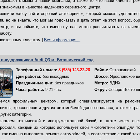
верждают отзывы о нашей компании, а также то, что наши клиенты ре
м знакомым в качестве надежного сервисного центра.
решили «хочу найти хороший автосервис», который сможет удовлетво
я, но не знаете, кто мог бы подсказать и дать ответ на этот вопрос, об
ентр, и вы поймете, что именно у нас можно рассчитывать на качес
работу.
остоянным клиентам |
Вся информация…
 внедорожников Audi Q3 м. Ботанический сад
Телефонный номер:
8 (985) 143-22-26
Район:
Останкинский
Дни работы:
без выходных
Шоссе:
Ярославское ш
Праздничные дни:
без праздников
Метро:
ВДНХ
Часы работы:
9-21 час.
Округ:
Северо-Восточн
емся профильным центром, который специализируется на ремонт
ников, кроссоверов и других автомобилей данного класса, а также тра
ругих категорий.
лагаем технической и инструментальной базой, в штате имеет спе
профиля, каждый из которых использует свой многолетний опыт для то
 как именно выполнять ремонт автомобилей, в соответствии с какой тех