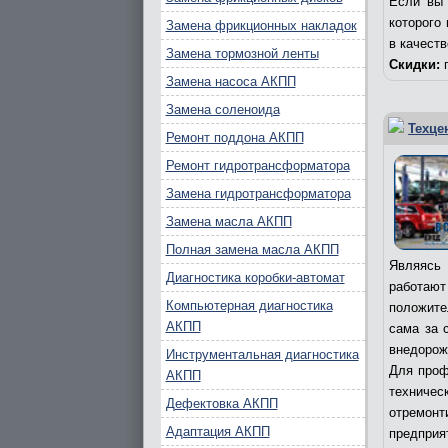
Если вы 
которого
Замена фрикционных накладок
в качест
Замена тормозной ленты
Скидки:
п
Замена насоса АКПП
Замена соленоида
Техце
Ремонт поддона АКПП
Ремонт гидротрансформатора
Замена гидротрансформатора
Замена масла АКПП
Полная замена масла АКПП
Являясь 
Диагностика коробки-автомат
работаю
Компьютерная диагностика
положите
АКПП
сама за 
внедорож
Инструментальная диагностика
Для проф
АКПП
техничес
Дефектовка АКПП
отремонт
Адаптация АКПП
предпри