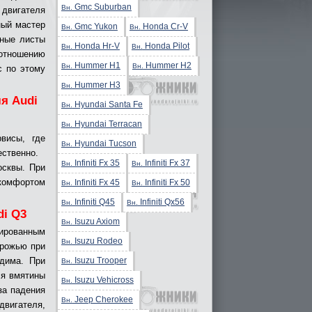
Gmc Suburban
Вн.
двигателя
ный мастер
Gmc Yukon
Honda Cr-V
Вн.
Вн.
тные листы
Honda Hr-V
Honda Pilot
Вн.
Вн.
оотношению
Hummer H1
Hummer H2
Вн.
Вн.
с по этому
Hummer H3
Вн.
я Audi
Hyundai Santa Fe
Вн.
Hyundai Terracan
Вн.
висы, где
Hyundai Tucson
Вн.
ественно.
Infiniti Fx 35
Infiniti Fx 37
Вн.
Вн.
осквы. При
комфортом
Infiniti Fx 45
Infiniti Fx 50
Вн.
Вн.
Infiniti Q45
Infiniti Qx56
Вн.
Вн.
di Q3
Isuzu Axiom
Вн.
ированным
Isuzu Rodeo
Вн.
орожью при
Isuzu Trooper
одима. При
Вн.
ся вмятины
Isuzu Vehicross
Вн.
за падения
Jeep Cherokee
Вн.
вигателя,