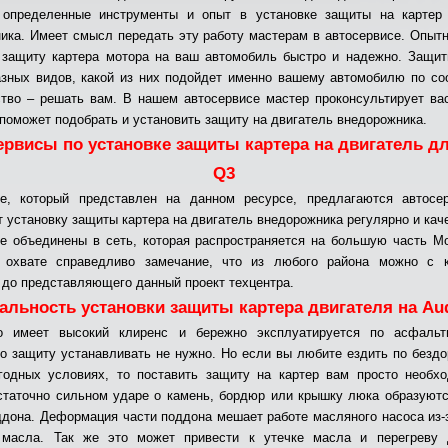
, определенные инструменты и опыт в установке защиты на картер 
ика. Имеет смысл передать эту работу мастерам в автосервисе. Опыт
 защиту картера мотора на ваш автомобиль быстро и надежно. Защи
зных видов, какой из них подойдет именно вашему автомобилю по с
ство – решать вам. В нашем автосервисе мастер проконсультирует ва
 поможет подобрать и установить защиту на двигатель внедорожника.
ервисы по установке защиты картера на двигатель дл
Q3
ге, который представлен на данном ресурсе, предлагаются автосер
 установку защиты картера на двигатель внедорожника регулярно и кач
е объединены в сеть, которая распространяется на большую часть М
 охвате справедливо замечание, что из любого района можно с 
 до представляющего данный проект техцентра.
альность установки защиты картера двигателя на Au
о имеет высокий клиренс и бережно эксплуатируется по асфальт
то защиту устанавливать не нужно. Но если вы любите ездить по безд
одных условиях, то поставить защиту на картер вам просто необх
таточно сильном ударе о камень, бордюр или крышку люка образуют
ддона. Деформация части поддона мешает работе масляного насоса из-
 масла. Так же это может привести к утечке масла и перегреву д