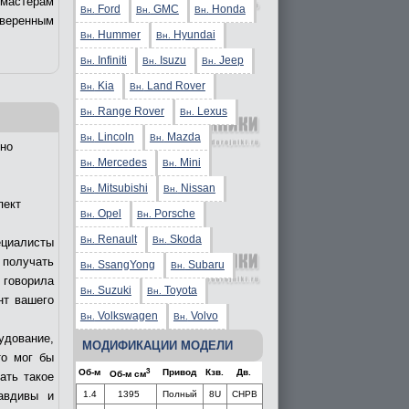
 мастерам
Ford
GMC
Honda
Вн.
Вн.
Вн.
уверенным
Hummer
Hyundai
Вн.
Вн.
Infiniti
Isuzu
Jeep
Вн.
Вн.
Вн.
Kia
Land Rover
Вн.
Вн.
Range Rover
Lexus
Вн.
Вн.
Lincoln
Mazda
Вн.
Вн.
но
Mercedes
Mini
Вн.
Вн.
Mitsubishi
Nissan
Вн.
Вн.
пект
Opel
Porsche
Вн.
Вн.
Renault
Skoda
Вн.
Вн.
ециалисты
получать
SsangYong
Subaru
Вн.
Вн.
 говорила
Suzuki
Toyota
Вн.
Вн.
нт вашего
Volkswagen
Volvo
Вн.
Вн.
удование,
МОДИФИКАЦИИ МОДЕЛИ
то мог бы
3
Об-м
Привод
Кзв.
Дв.
Об-м см
ать такое
1.4
1395
Полный
8U
CHPB
авдивы и