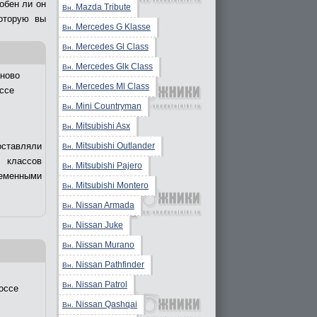
обен ли он
Mazda Tribute
Вн.
оторую вы
Mercedes G Klasse
Вн.
Mercedes Gl Class
Вн.
Mercedes Glk Class
Вн.
ново
Mercedes Ml Class
Вн.
ссе
Mini Countryman
Вн.
Mitsubishi Asx
Вн.
Mitsubishi Outlander
оставляли
Вн.
 классов
Mitsubishi Pajero
Вн.
еменными
Mitsubishi Montero
Вн.
Nissan Armada
Вн.
Nissan Juke
Вн.
Nissan Murano
Вн.
Nissan Pathfinder
Вн.
Nissan Patrol
Вн.
оссе
Nissan Qashqai
Вн.