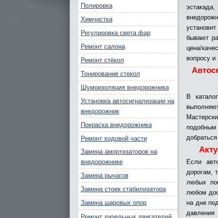
Полировка
эстакада
внедорожн
Химчистка
установит
Регулировка света фар
бывают ра
Ремонт салона
цена/каче
вопросу и
Ремонт стёкол
Автос
Тонирование стекол
Шумоизоляция внедорожника
В катало
Установка автосигнализации на
выполняют
внедорожник
Мастерски
Покраска внедорожника
подобным
добраться
Ремонт ходовой части
Акту
Замена амортизаторов на
внедорожнике
Если авт
дорогам, 
Замена рычагов
любых пог
Замена стоек стабилизатора
любом дос
Замена шаровых опор
на дне по
давления
Ремонт дизельных двигателей