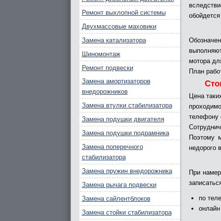
вследстви
Ремонт выхлопной системы
обойдется
Двухмассовые маховики
Замена катализатора
Обозначе
выполняют
Шиномонтаж
мотора дл
Ремонт подвески
План рабо
Замена амортизаторов
Сто
внедорожников
Цена таки
Замена втулки стабилизатора
проходимо
телефону c
Замена подушки двигателя
Сотруднич
Замена подушки подрамника
Поэтому м
Замена поперечного
недорого 
стабилизатора
Замена пружин внедорожника
При намер
записатьс
Замена рычага подвески
по теле
Замена сайлентблоков
онлайн
Замена стойки стабилизатора