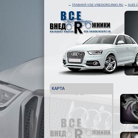
→
ГЛАВНАЯ VSE-VNEDOROJNIKI.RU
→
AUDI 
КАРТА
Рем