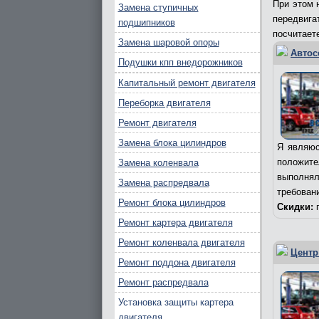
При этом 
Замена ступичных
передвиг
подшипников
посчитает
Замена шаровой опоры
Автос
Подушки кпп внедорожников
Капитальный ремонт двигателя
Переборка двигателя
Ремонт двигателя
Замена блока цилиндров
Я являюс
положит
Замена коленвала
выполня
Замена распредвала
требован
Ремонт блока цилиндров
Скидки:
п
Ремонт картера двигателя
Ремонт коленвала двигателя
Центр
Ремонт поддона двигателя
Ремонт распредвала
Установка защиты картера
двигателя