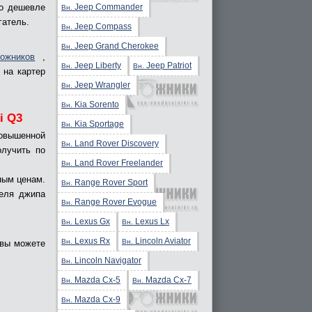
Jeep Commander
до дешевле
Вн.
гатель.
Jeep Compass
Вн.
Jeep Grand Cherokee
Вн.
ожников
,
Jeep Liberty
Jeep Patriot
Вн.
Вн.
 на картер
Jeep Wrangler
Вн.
Kia Sorento
Вн.
i Q3
Kia Sportage
Вн.
повышенной
Land Rover Discovery
Вн.
олучить по
Land Rover Freelander
Вн.
ным ценам.
Range Rover Sport
Вн.
теля джипа
Range Rover Evogue
Вн.
Lexus Gx
Lexus Lx
Вн.
Вн.
Lexus Rx
Lincoln Aviator
Вн.
Вн.
 вы можете
Lincoln Navigator
Вн.
Mazda Cx-5
Mazda Cx-7
Вн.
Вн.
Mazda Cx-9
Вн.