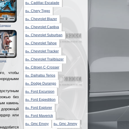
Cadillac Escalade
Вн.
Chery Tiggo
Вн.
Chevrolet Blazer
Вн.
й подвески
Chevrolet Captiva
Вн.
Chevrolet Suburban
Вн.
Chevrolet Tahoe
Вн.
Chevrolet Tracker
Вн.
Chevrolet Trailblazer
Вн.
олодок
Citroen C-Crosser
Вн.
го, чтобы
Daihatsu Terios
Вн.
инородными
Dodge Durango
Вн.
доступным
Ford Excursion
Вн.
орожью без
Ford Expedition
Вн.
ным камень
Ford Explorer
Вн.
й дорожный
бордюр или
Ford Maverick
Вн.
Gmc Envoy
Gmc Jimmy
Вн.
Вн.
надобится