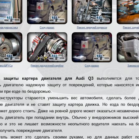
ая диагностика
Сход-развал
Ремонт передней подвески
Ремонт задне
овка ШРУСа
Ремонт раздаточной коробки
Сход развал
Замена к
а защиты картера двигателя для Audi Q3
выполняется для то
ь двигателю надежную защиту от повреждений, которые наносятся 
и при езде по бездорожью.
онструкторы стараются уменьшить вес автомобиля, сделать более 
е двигателя и не ставят защиту картера движка. Но езда по безд
жет дорого стоить. Даже на ровной дороге может оказаться незамечен
ть двигатель при попадании внутрь. Обычно у внедорожников высоки
но и это не лишает возможности неопытного водителя наехать на 
получить повреждение двигателя.
тель может это сделать своими руками, но для данных работ по