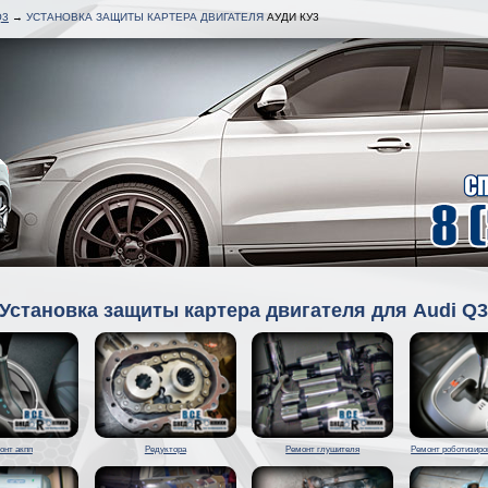
Q3
→
УСТАНОВКА ЗАЩИТЫ КАРТЕРА ДВИГАТЕЛЯ
АУДИ КУ3
Установка защиты картера двигателя для Audi Q
онт акпп
Редуктора
Ремонт глушителя
Ремонт роботизиро