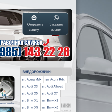
Отправить
Заказать
заявку
звонок
3
ВНЕДОРОЖНИКИ:
Acura Mdx
Acura Rdx
Вн.
Вн.
Audi Q3
Audi Allroad
Вн.
Вн.
Audi Q5
Audi Q7
Вн.
Вн.
Bmw X1
Bmw X3
Вн.
Вн.
ванных коробок
Bmw X5
Bmw X6
Вн.
Вн.