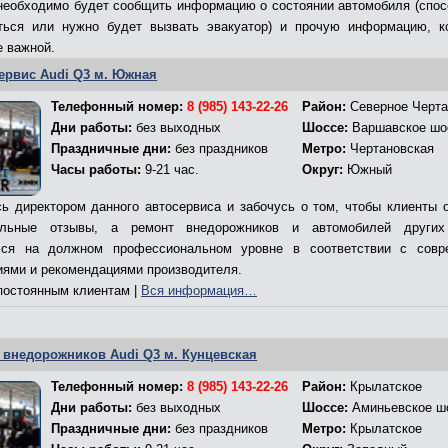
необходимо будет сообщить информацию о состоянии автомобиля (спос
аться или нужно будет вызвать эвакуатор) и прочую информацию, к
е важной.
ервис Audi Q3 м. Южная
Телефонный номер:
8 (985) 143-22-26
Район:
Северное Черта
Дни работы:
без выходных
Шоссе:
Варшавское шо
Праздничные дни:
без праздников
Метро:
Чертановская
Часы работы:
9-21 час.
Округ:
Южный
ь директором данного автосервиса и забочусь о том, чтобы клиенты 
ельные отзывы, а ремонт внедорожников и автомобилей других
лся на должном профессиональном уровне в соответствии с совр
иями и рекомендациями производителя.
остоянным клиентам |
Вся информация…
 внедорожников Audi Q3 м. Кунцевская
Телефонный номер:
8 (985) 143-22-26
Район:
Крылатское
Дни работы:
без выходных
Шоссе:
Аминьевское ш
Праздничные дни:
без праздников
Метро:
Крылатское