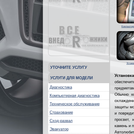
Компьютерн
Устан
УТОЧНИТЕ УСЛУГУ
Установк
УСЛУГИ ДЛЯ МОДЕЛИ
обеспечит
Диагностика
предметам
Обычно к
Компьютерная диагностика
охлаждени
Техническое обслуживание
защиты мо
Страхование
и повреди
просвет, 
Сход-развал
камень и 
Эвакуатор
Автолюби