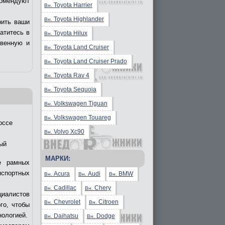
комендуют
Toyota Harrier
Вн.
Toyota Highlander
Вн.
рить ваши
ратитесь в
Toyota Hilux
Вн.
твенную и
Toyota Land Cruiser
Вн.
Toyota Land Cruiser Prado
Вн.
Toyota Rav 4
Вн.
Toyota Sequoia
Вн.
Volkswagen Tiguan
Вн.
Volkswagen Touareg
Вн.
оссе
Volvo Xc90
Вн.
ый
МАРКИ:
е рамных
нспортных
Acura
Audi
BMW
Вн.
Вн.
Вн.
Cadillac
Chery
Вн.
Вн.
циалистов
Chevrolet
Citroen
Вн.
Вн.
го, чтобы
нологией.
Daihatsu
Dodge
Вн.
Вн.