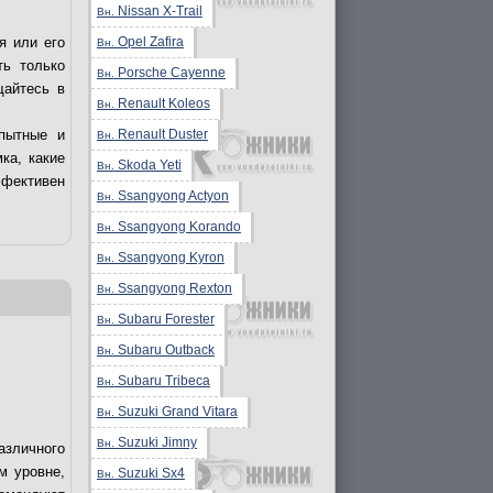
Nissan X-Trail
Вн.
Opel Zafira
я или его
Вн.
ть только
Porsche Cayenne
Вн.
щайтесь в
Renault Koleos
Вн.
Renault Duster
пытные и
Вн.
ка, какие
Skoda Yeti
Вн.
ффективен
Ssangyong Actyon
Вн.
Ssangyong Korando
Вн.
Ssangyong Kyron
Вн.
Ssangyong Rexton
Вн.
Subaru Forester
Вн.
Subaru Outback
Вн.
Subaru Tribeca
Вн.
Suzuki Grand Vitara
Вн.
Suzuki Jimny
Вн.
азличного
м уровне,
Suzuki Sx4
Вн.