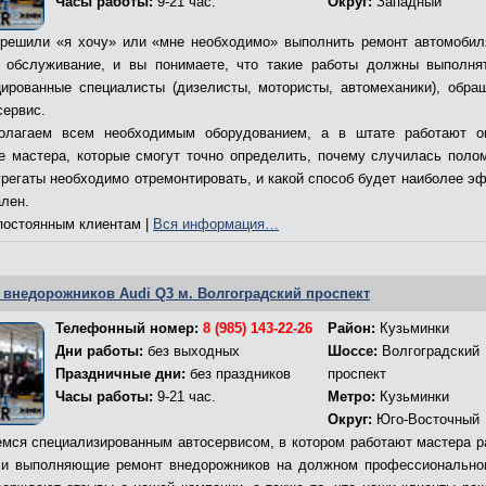
Часы работы:
9-21 час.
Округ:
Западный
решили «я хочу» или «мне необходимо» выполнить ремонт автомобил
 обслуживание, и вы понимаете, что такие работы должны выполня
ированные специалисты (дизелисты, мотористы, автомеханики), обра
сервис.
олагаем всем необходимым оборудованием, а в штате работают о
е мастера, которые смогут точно определить, почему случилась полом
грегаты необходимо отремонтировать, и какой способ будет наиболее э
ален.
остоянным клиентам |
Вся информация…
 внедорожников Audi Q3 м. Волгоградский проспект
Телефонный номер:
8 (985) 143-22-26
Район:
Кузьминки
Дни работы:
без выходных
Шоссе:
Волгоградский
Праздничные дни:
без праздников
проспект
Часы работы:
9-21 час.
Метро:
Кузьминки
Округ:
Юго-Восточный
мся специализированным автосервисом, в котором работают мастера р
и выполняющие ремонт внедорожников на должном профессионально