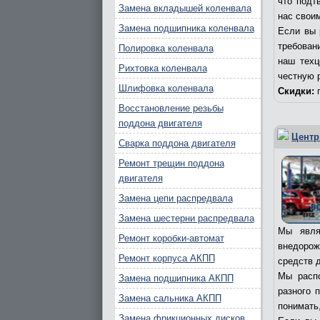
что подт
Замена вкладышей коленвала
нас свои
Замена подшипника коленвала
Если вы 
требовани
Полировка коленвала
наш техц
Рихтовка коленвала
честную 
Шлифовка коленвала
Скидки:
п
Восстановление резьбы
поддона двигателя
Центр
Сварка поддона двигателя
Ремонт трещин поддона
двигателя
Замена цепи распредвала
Замена шестерни распредвала
Мы явля
Ремонт коробки-автомат
внедорож
Ремонт корпуса АКПП
средств д
Мы распо
Замена подшипника АКПП
разного 
Замена сальника АКПП
понимать,
Замена фрикционных дисков