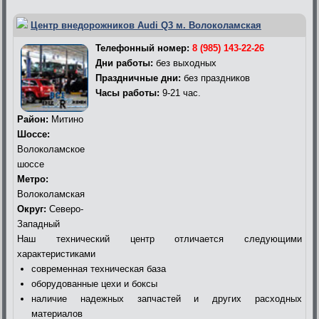
Центр внедорожников Audi Q3 м. Волоколамская
Телефонный номер:
8 (985) 143-22-26
Дни работы:
без выходных
Праздничные дни:
без праздников
Часы работы:
9-21 час.
Район:
Митино
Шоссе:
Волоколамское
шоссе
Метро:
Волоколамская
Округ:
Северо-
Западный
Наш технический центр отличается следующими
характеристиками
современная техническая база
оборудованные цехи и боксы
наличие надежных запчастей и других расходных
материалов