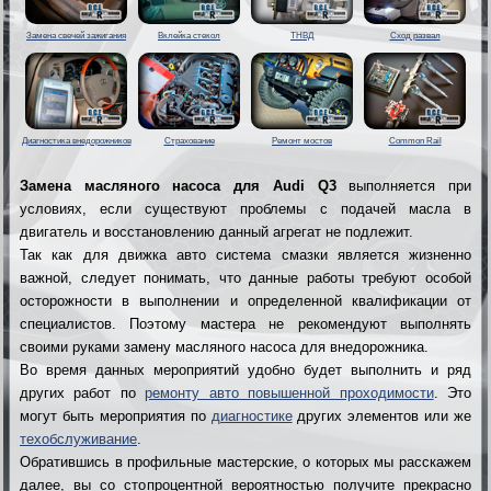
Замена свечей зажигания
Вклейка стекол
ТНВД
Сход развал
Диагностика внедорожников
Страхование
Ремонт мостов
Common Rail
Замена масляного насоса для Audi Q3
выполняется при
условиях, если существуют проблемы с подачей масла в
двигатель и восстановлению данный агрегат не подлежит.
Так как для движка авто система смазки является жизненно
важной, следует понимать, что данные работы требуют особой
осторожности в выполнении и определенной квалификации от
специалистов. Поэтому мастера не рекомендуют выполнять
своими руками замену масляного насоса для внедорожника.
Во время данных мероприятий удобно будет выполнить и ряд
других работ по
ремонту авто повышенной проходимости
. Это
могут быть мероприятия по
диагностике
других элементов или же
техобслуживание
.
Обратившись в профильные мастерские, о которых мы расскажем
далее, вы со стопроцентной вероятностью получите прекрасно