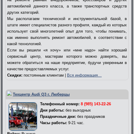
автомобилей данного класса, а также транспортных средств
других категорий.
Мы располагаем технической и инструментальной базой, в
штате имеет специалистов разного профиля, каждый из которых
использует свой многолетний опыт для того, чтобы понимать,
как именно выполнять ремонт автомобилей, в соответствии с
какой технологией.
Если вы решили «я хочу» или «мне надо» найти хороший
сервисный центр, мастерам которого можно доверять, вы
можете обратиться на наше предприятие, будучи уверенным в
качестве предоставляемых услуг.
Скидки:
постоянным клиентам |
Вся информация…
Техцентр Audi Q3 г. Люберцы
Телефонный номер:
8 (985) 143-22-26
Дни работы:
без выходных
Праздничные дни:
без праздников
Часы работы:
9-21 час.
Район:
Выхино-