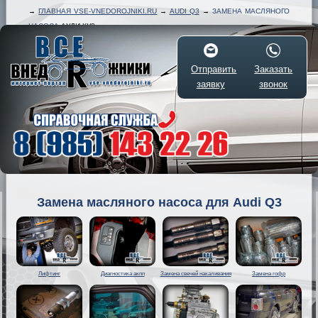
→
ГЛАВНАЯ VSE-VNEDOROJNIKI.RU
→
AUDI Q3
→
ЗАМЕНА МАСЛЯНОГО
НАСОСА
АУДИ КУ3
Отправить
Заказать
заявку
звонок
Замена масляного насоса для Audi Q3
Лифтинг
Диагностика акпп
Замена свечей накаливания
Замена гофр