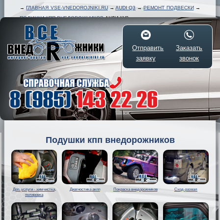
→
ГЛАВНАЯ VSE-VNEDOROJNIKI.RU
→
AUDI Q3
→
РЕМОНТ ПОДВЕСКИ
→
ПОДУШКИ КПП ВНЕДОРОЖНИКОВ
АУДИ КУ3
Отправить
Заказать
заявку
звонок
Подушки кпп внедорожников
Доп. услуги - химчистка,
Диагностика акпп
Покраска внедорожников
Сход-развал
полировка