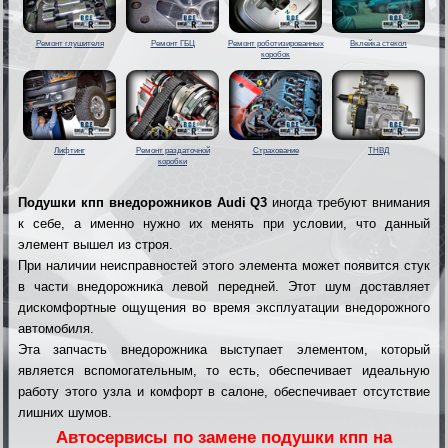
Ремонт глушителя
Ремонт ГБЦ
Ремонт роботизированных
Вклейка стекол
коробок
Лифтинг
Ремонт раздаточной
Страхование
ТНВД
коробки
Подушки кпп внедорожников Audi Q3
иногда требуют внимания
к себе, а именно нужно их менять при условии, что данный
элемент вышел из строя.
При наличии неисправностей этого элемента может появится стук
в части внедорожника левой передней. Этот шум доставляет
дискомфортные ощущения во время эксплуатации внедорожного
автомобиля.
Эта запчасть внедорожника выступает элементом, который
является вспомогательным, то есть, обеспечивает идеальную
работу этого узла и комфорт в салоне, обеспечивает отсутствие
лишних шумов.
Автосервисы по замене подушки кпп на