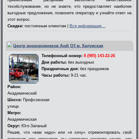
техобслуживание, но не знаете, кто предоставляет наиболее
выгодные предложения, позвоните оператору и узнайте ответ на
этот вопрос.
Скидки:
постоянным клиентам |
Вся информация…
Центр внедорожников Audi Q3 м. Калужская
Телефонный номер:
8 (985) 143-22-26
Дни работы:
без выходных
Праздничные дни:
без праздников
Часы работы:
9-21 час.
Район:
Академический
Шоссе:
Профсоюзная
улица
Метро:
Академическая
Округ:
Юго-Запаный
Решив, что «вам надо» или «я хочу» отремонтировать свой
паркетник или кроссовер, вы наверняка захотите узнать, кто