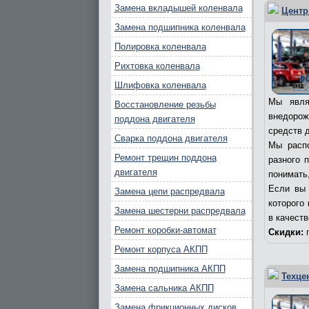
Замена вкладышей коленвала
Центр
Замена подшипника коленвала
Полировка коленвала
Рихтовка коленвала
Шлифовка коленвала
Мы явля
Восстановление резьбы
внедорож
поддона двигателя
средств д
Сварка поддона двигателя
Мы распо
Ремонт трещин поддона
разного 
двигателя
понимать,
Если вы 
Замена цепи распредвала
которого
Замена шестерни распредвала
в качест
Ремонт коробки-автомат
Скидки:
п
Ремонт корпуса АКПП
Замена подшипника АКПП
Техце
Замена сальника АКПП
Замена фрикционных дисков