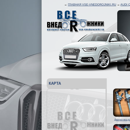
→
ГЛАВНАЯ VSE-VNEDOROJNIKI.RU
→
AUDI 
КАРТА
Диагностика д