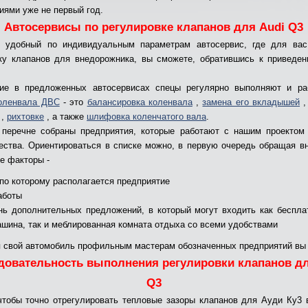
иями уже не первый год.
Автосервисы по регулировке клапанов для Audi Q3
ь удобный по индивидуальным параметрам автосервис, где для вас
ку клапанов для внедорожника, вы сможете, обратившись к приведе
ие в предложенных автосервисах спецы регулярно выполняют и ра
коленвала ДВС
- это
балансировка коленвала
,
замена его вкладышей
,
,
рихтовке
, а также
шлифовка коленчатого вала
.
перечне собраны предприятия, которые работают с нашим проектом
ества. Ориентироваться в списке можно, в первую очередь обращая в
 факторы -
 по которому располагается предприятие
аботы
нь дополнительных предложений, в который могут входить как бесплат
шина, так и меблированная комната отдыха со всеми удобствами
 свой автомобиль профильным мастерам обозначенных предприятий вы
довательность выполнения регулировки клапанов дл
Q3
чтобы точно отрегулировать тепловые зазоры клапанов для Ауди Ку3