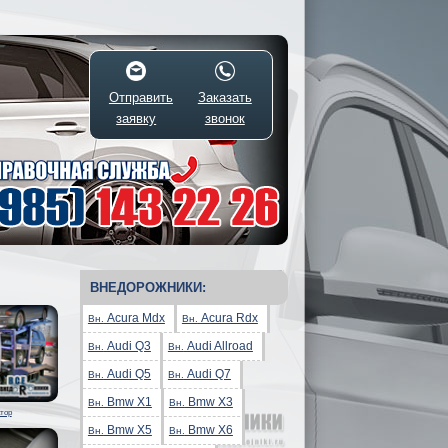
Отправить
Заказать
заявку
звонок
ВНЕДОРОЖНИКИ:
Acura Mdx
Acura Rdx
Вн.
Вн.
Audi Q3
Audi Allroad
Вн.
Вн.
Audi Q5
Audi Q7
Вн.
Вн.
Bmw X1
Bmw X3
Вн.
Вн.
тор
Bmw X5
Bmw X6
Вн.
Вн.