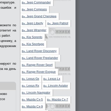
итературе.
Jeep Commander
Вн.
 ошибок и
Jeep Compass
Вн.
Jeep Grand Cherokee
Вн.
Jeep Liberty
Jeep Patriot
Вн.
Вн.
сможете по
Jeep Wrangler
ответит на
Вн.
 работ.
Kia Sorento
Вн.
ценнику, а
Kia Sportage
Вн.
недорожник
Land Rover Discovery
Вн.
Land Rover Freelander
Вн.
онируют по
Range Rover Sport
Вн.
ра на день
Range Rover Evogue
Вн.
Lexus Gx
Lexus Lx
Вн.
Вн.
Lexus Rx
Lincoln Aviator
Вн.
Вн.
Lincoln Navigator
Вн.
ново
ссе
Mazda Cx-5
Mazda Cx-7
Вн.
Вн.
Mazda Cx-9
Вн.