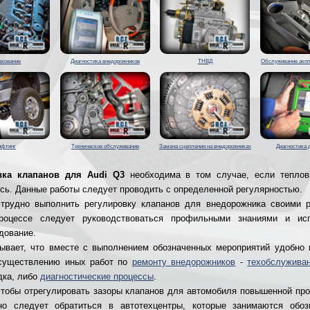
ахование
Диагностика внедорожников
ТНВД
Обслуживание акпп
ифтинг
Техническое обслуживание
Замена сцепления на внедорожниках
Диагностика 
вка клапанов для Audi Q3
необходима в том случае, если теплов
сь. Данные работы следует проводить с определенной регулярностью.
трудно выполнить регулировку клапанов для внедорожника своими 
роцессе следует руководствоваться профильными знаниями и исп
дование.
ывает, что вместе с выполнением обозначенных мероприятий удобно 
осуществлению иных работ по
ремонту внедорожников
-
техобслужива
дка, либо
диагностические процессы
.
чтобы отрегулировать зазоры клапанов для автомобиля повышенной пр
нно следует обратиться в автотехцентры, которые занимаются обоз