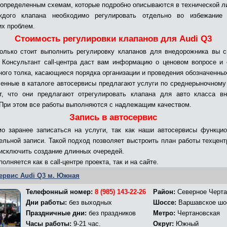
 определенным схемам, которые подробно описываются в технической л
ждого клапана необходимо регулировать отдельно во избежание
их проблем.
Стоимость регулировки клапанов для Audi Q3
колько стоит выполнить регулировку клапанов для внедорожника вы 
 Консультант call-центра даст вам информацию о ценовом вопросе и 
ного толка, касающиеся порядка организации и проведения обозначенных
енные в каталоге автосервисы предлагают услуги по среднерыночному 
т, что они предлагают отрегулировать клапана для авто класса в
 При этом все работы выполняются с надлежащим качеством.
Запись в автосервис
о заранее записаться на услуги, так как наши автосервисы функци
ельной записи. Такой подход позволяет выстроить план работы техцент
 исключить создание длинных очередей.
олняется как в call-центре проекта, так и на сайте.
ервис Audi Q3 м. Южная
Телефонный номер:
8 (985) 143-22-26
Район:
Северное Черта
Дни работы:
без выходных
Шоссе:
Варшавское шо
Праздничные дни:
без праздников
Метро:
Чертановская
Часы работы:
9-21 час.
Округ:
Южный