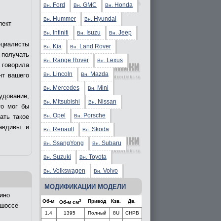
Ford
GMC
Honda
Вн.
Вн.
Вн.
Hummer
Hyundai
Вн.
Вн.
пект
Infiniti
Isuzu
Jeep
Вн.
Вн.
Вн.
ециалисты
Kia
Land Rover
Вн.
Вн.
получать
Range Rover
Lexus
Вн.
Вн.
 говорила
Lincoln
Mazda
Вн.
Вн.
нт вашего
Mercedes
Mini
Вн.
Вн.
удование,
Mitsubishi
Nissan
Вн.
Вн.
то мог бы
Opel
Porsche
Вн.
Вн.
ать такое
авдивы и
Renault
Skoda
Вн.
Вн.
SsangYong
Subaru
Вн.
Вн.
Suzuki
Toyota
Вн.
Вн.
Volkswagen
Volvo
Вн.
Вн.
МОДИФИКАЦИИ МОДЕЛИ
ино
3
Об-м
Привод
Кзв.
Дв.
Об-м см
 шоссе
1.4
1395
Полный
8U
CHPB