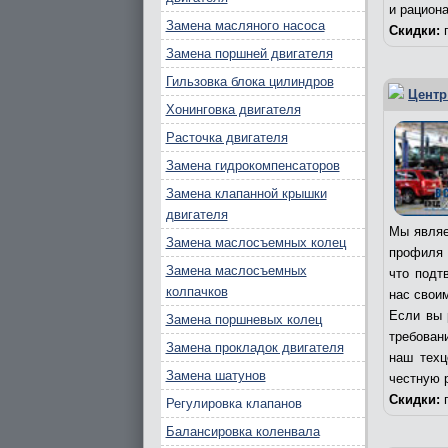
и рацион
Замена масляного насоса
Скидки:
п
Замена поршней двигателя
Гильзовка блока цилиндров
Центр
Хонинговка двигателя
Расточка двигателя
Замена гидрокомпенсаторов
Замена клапанной крышки
двигателя
Мы являе
Замена маслосъемных колец
профиля 
Замена маслосъемных
что подт
колпачков
нас свои
Если вы 
Замена поршневых колец
требовани
Замена прокладок двигателя
наш техц
Замена шатунов
честную 
Скидки:
п
Регулировка клапанов
Балансировка коленвала