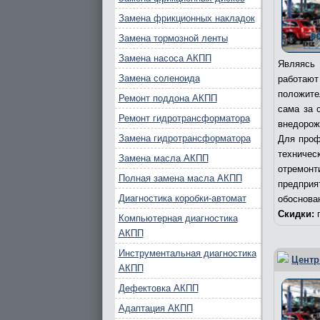
Замена фрикционных накладок
Замена тормозной ленты
Замена насоса АКПП
Являясь 
Замена соленоида
работаю
положите
Ремонт поддона АКПП
сама за 
Ремонт гидротрансформатора
внедорож
Замена гидротрансформатора
Для проф
техничес
Замена масла АКПП
отремонт
Полная замена масла АКПП
предпри
Диагностика коробки-автомат
обоснова
Скидки:
п
Компьютерная диагностика
АКПП
Инструментальная диагностика
Центр
АКПП
Дефектовка АКПП
Адаптация АКПП