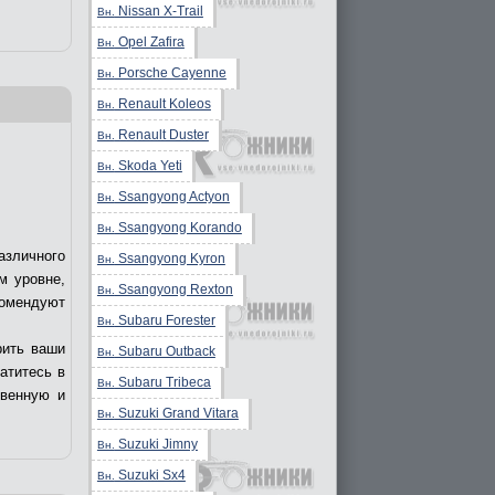
Nissan X-Trail
Вн.
Opel Zafira
Вн.
Porsche Cayenne
Вн.
Renault Koleos
Вн.
Renault Duster
Вн.
Skoda Yeti
Вн.
Ssangyong Actyon
Вн.
Ssangyong Korando
Вн.
азличного
Ssangyong Kyron
Вн.
м уровне,
Ssangyong Rexton
Вн.
комендуют
Subaru Forester
Вн.
рить ваши
Subaru Outback
Вн.
ратитесь в
Subaru Tribeca
Вн.
твенную и
Suzuki Grand Vitara
Вн.
Suzuki Jimny
Вн.
Suzuki Sx4
Вн.