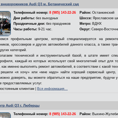
 внедорожников Audi Q3 м. Ботанический сад
Телефонный номер:
8 (985) 143-22-26
Район:
Останкинский
Дни работы:
без выходных
Шоссе:
Ярославское ш
Праздничные дни:
без праздников
Метро:
ВДНХ
Часы работы:
9-21 час.
Округ:
Северо-Восточн
емся профильным центром, который специализируется на ремонт
ников, кроссоверов и других автомобилей данного класса, а также тра
ругих категорий.
лагаем технической и инструментальной базой, в штате имеет спе
профиля, каждый из которых использует свой многолетний опыт для то
 как именно выполнять ремонт автомобилей, в соответствии с какой тех
решили «я хочу» или «мне надо» найти хороший сервисный центр,
 можно доверять, вы можете обратиться на наше предприятие, будучи 
ве предоставляемых услуг.
остоянным клиентам |
Вся информация…
нтр Audi Q3 г. Люберцы
Телефонный номер:
8 (985) 143-22-26
Район:
Выхино-Жулеби