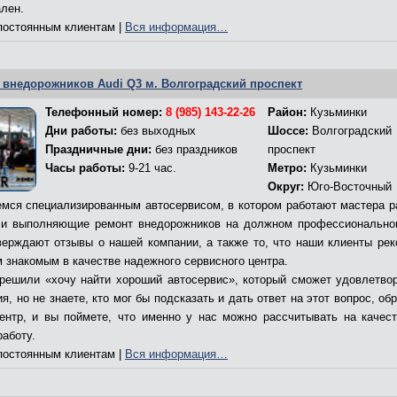
ален.
остоянным клиентам |
Вся информация…
 внедорожников Audi Q3 м. Волгоградский проспект
Телефонный номер:
8 (985) 143-22-26
Район:
Кузьминки
Дни работы:
без выходных
Шоссе:
Волгоградский
Праздничные дни:
без праздников
проспект
Часы работы:
9-21 час.
Метро:
Кузьминки
Округ:
Юго-Восточный
мся специализированным автосервисом, в котором работают мастера р
и выполняющие ремонт внедорожников на должном профессионально
верждают отзывы о нашей компании, а также то, что наши клиенты ре
м знакомым в качестве надежного сервисного центра.
решили «хочу найти хороший автосервис», который сможет удовлетво
я, но не знаете, кто мог бы подсказать и дать ответ на этот вопрос, об
ентр, и вы поймете, что именно у нас можно рассчитывать на качес
работу.
остоянным клиентам |
Вся информация…