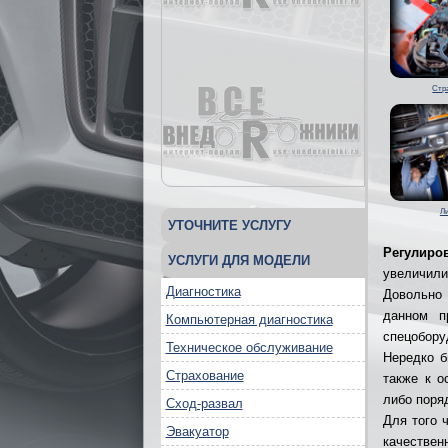
Стр
Л
УТОЧНИТЕ УСЛУГУ
Регулиро
УСЛУГИ ДЛЯ МОДЕЛИ
увеличили
Диагностика
Довольно 
данном п
Компьютерная диагностика
спецобору
Техническое обслуживание
Нередко б
Страхование
также к 
либо поря
Сход-развал
Для того 
Эвакуатор
качестве