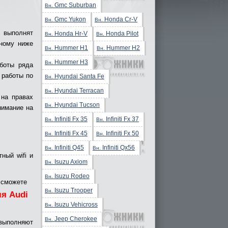
Gmc Suburban
Вн.
Gmc Yukon
Honda Cr-V
Вн.
Вн.
 выполнят
Honda Hr-V
Honda Pilot
Вн.
Вн.
нному ниже
Hummer H1
Hummer H2
Вн.
Вн.
Hummer H3
Вн.
боты ряда
 работы по
Hyundai Santa Fe
Вн.
Hyundai Terracan
Вн.
 на правах
Hyundai Tucson
Вн.
нимание на
Infiniti Fx 35
Infiniti Fx 37
Вн.
Вн.
Infiniti Fx 45
Infiniti Fx 50
Вн.
Вн.
Infiniti Q45
Infiniti Qx56
Вн.
Вн.
ный wifi и
Isuzu Axiom
Вн.
Isuzu Rodeo
Вн.
 сможете
Isuzu Trooper
Вн.
я Audi
Isuzu Vehicross
Вн.
Jeep Cherokee
Вн.
 выполняют