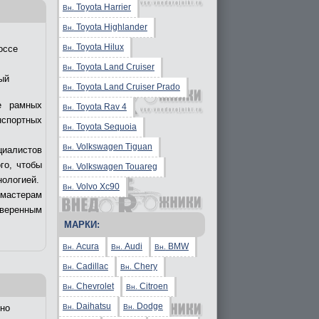
Toyota Harrier
Вн.
Toyota Highlander
Вн.
Toyota Hilux
Вн.
оссе
Toyota Land Cruiser
Вн.
ый
Toyota Land Cruiser Prado
Вн.
е рамных
Toyota Rav 4
Вн.
нспортных
Toyota Sequoia
Вн.
Volkswagen Tiguan
Вн.
циалистов
го, чтобы
Volkswagen Touareg
Вн.
нологией.
Volvo Xc90
Вн.
 мастерам
уверенным
МАРКИ:
Acura
Audi
BMW
Вн.
Вн.
Вн.
Cadillac
Chery
Вн.
Вн.
Chevrolet
Citroen
Вн.
Вн.
Daihatsu
Dodge
Вн.
Вн.
но