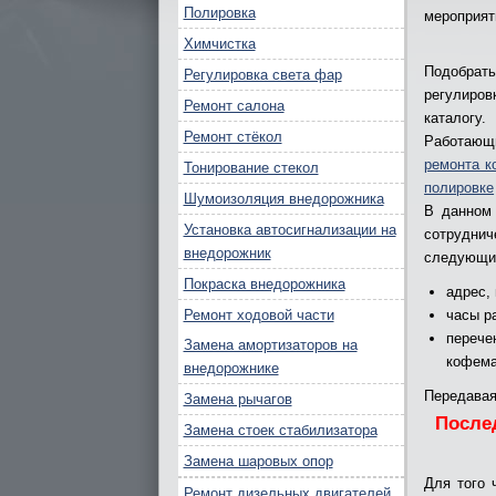
Полировка
мероприят
Химчистка
Подобрат
Регулировка света фар
регулиров
Ремонт салона
каталогу.
Ремонт стёкол
Работающ
ремонта 
Тонирование стекол
полировке
Шумоизоляция внедорожника
В данном 
Установка автосигнализации на
сотруднич
внедорожник
следующие
Покраска внедорожника
адрес,
Ремонт ходовой части
часы р
перече
Замена амортизаторов на
кофема
внедорожнике
Передавая
Замена рычагов
После
Замена стоек стабилизатора
Замена шаровых опор
Для того 
Ремонт дизельных двигателей