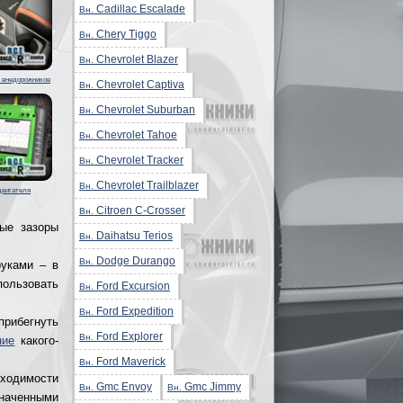
Cadillac Escalade
Вн.
Chery Tiggo
Вн.
Chevrolet Blazer
Вн.
 внедорожников
Chevrolet Captiva
Вн.
Chevrolet Suburban
Вн.
Chevrolet Tahoe
Вн.
Chevrolet Tracker
Вн.
Chevrolet Trailblazer
Вн.
двигателя
Citroen C-Crosser
Вн.
ые зазоры
Daihatsu Terios
Вн.
Dodge Durango
Вн.
руками – в
ользовать
Ford Excursion
Вн.
Ford Expedition
Вн.
прибегнуть
Ford Explorer
Вн.
ние
какого-
Ford Maverick
Вн.
оходимости
Gmc Envoy
Gmc Jimmy
Вн.
Вн.
наченными