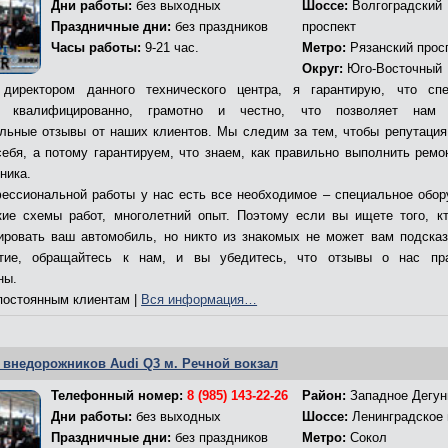
Дни работы:
без выходных
Шоссе:
Волгоградский
Праздничные дни:
без праздников
проспект
Часы работы:
9-21 час.
Метро:
Рязанский прос
Округ:
Юго-Восточный
директором данного технического центра, я гарантирую, что сп
т квалифицированно, грамотно и честно, что позволяет нам 
льные отзывы от наших клиентов. Мы следим за тем, чтобы репутация
себя, а потому гарантируем, что знаем, как правильно выполнить ремо
ника.
ессиональной работы у нас есть все необходимое – специальное обор
кие схемы работ, многолетний опыт. Поэтому если вы ищете того, к
ировать ваш автомобиль, но никто из знакомых не может вам подсказ
ятие, обращайтесь к нам, и вы убедитесь, что отзывы о нас пр
ны.
остоянным клиентам |
Вся информация…
 внедорожников Audi Q3 м. Речной вокзал
Телефонный номер:
8 (985) 143-22-26
Район:
Западное Дегун
Дни работы:
без выходных
Шоссе:
Ленинградское
Праздничные дни:
без праздников
Метро:
Сокол