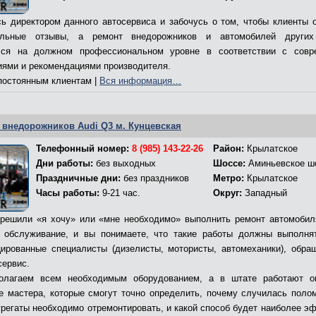
ь директором данного автосервиса и забочусь о том, чтобы клиенты 
ельные отзывы, а ремонт внедорожников и автомобилей других
лся на должном профессиональном уровне в соответствии с совр
иями и рекомендациями производителя.
остоянным клиентам |
Вся информация…
 внедорожников Audi Q3 м. Кунцевская
Телефонный номер:
8 (985) 143-22-26
Район:
Крылатское
Дни работы:
без выходных
Шоссе:
Аминьевское ш
Праздничные дни:
без праздников
Метро:
Крылатское
Часы работы:
9-21 час.
Округ:
Западный
решили «я хочу» или «мне необходимо» выполнить ремонт автомобил
 обслуживание, и вы понимаете, что такие работы должны выполня
ированные специалисты (дизелисты, мотористы, автомеханики), обра
сервис.
олагаем всем необходимым оборудованием, а в штате работают о
е мастера, которые смогут точно определить, почему случилась полом
грегаты необходимо отремонтировать, и какой способ будет наиболее э