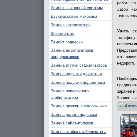
работы по
Ремонт выхлопной системы
Зазор ка
техническ
Двухмассовые маховики
Замена катализатора
Узнать, с
Шиномонтаж
телефону.
Ремонт подвески
вопросы и
Замена амортизаторов
Представл
внедорожников
это значи
недорого.
Замена втулки стабилизатора
Замена подушки двигателя
Необходим
Замена подушки подрамника
предварит
Замена поперечного
заранее и
стабилизатора
Запись вып
Замена пружин внедорожника
Автос
Замена рычага подвески
Замена сайлентблоков
Замена стойки стабилизатора