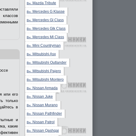
Mazda Tribute
Вн.
оставляли
Mercedes G Klasse
Вн.
 классов
Mercedes Gl Class
Вн.
еменными
Mercedes Glk Class
Вн.
Mercedes Ml Class
Вн.
Mini Countryman
Вн.
Mitsubishi Asx
Вн.
Mitsubishi Outlander
Вн.
оссе
Mitsubishi Pajero
Вн.
Mitsubishi Montero
Вн.
Nissan Armada
Вн.
я или его
Nissan Juke
Вн.
ть только
Nissan Murano
Вн.
щайтесь в
Nissan Pathfinder
Вн.
пытные и
Nissan Patrol
Вн.
ка, какие
Nissan Qashqai
Вн.
ффективен