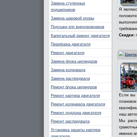
Замена ступичных
Я являюс
подшипников
положит
Замена шаровой опоры
выполня
Подушки кпп внедорожников
требован
Скидки:
п
Капитальный ремонт двигателя
Переборка двигателя
Ремонт двигателя
Центр
Замена блока цилиндров
Замена коленвала
Замена распредвала
Ремонт блока цилиндров
Если вы 
Ремонт картера двигателя
плановое
Ремонт коленвала двигателя
квалифиц
Ремонт поддона двигателя
наш авто
Мы расп
Ремонт распредвала
грамотны
Установка защиты картера
именно а
двигателя