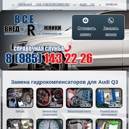
→
ГЛАВНАЯ VSE-VNEDOROJNIKI.RU
→
AUDI Q3
→
ЗАМЕНА
ГИДРОКОМПЕНСАТОРОВ
АУДИ КУ3
Отправить
Заказать
заявку
звонок
Замена гидрокомпенсаторов для Audi Q3
Лифтинг
Шиномонтаж и
Мелкосрочный ремонт
Кузовной ремонт
балансировка
внедорожников