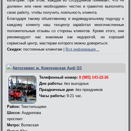
категории. При этом, каждый из сотрудников понимает, что «я
должен» или «мне необходимо» честно и грамотно выполнять
свою работу, чтобы получить лояльность клиента.
Благодаря такому объективному и индивидуальному подходу к
каждому клиенту наш техцентр заработал многочисленные
положительные отзывы со стороны клиентов. Кроме этого, они
рекомендуют нас знакомым как недорогой, но хороший
сервисный центр, мастерам которого можно довериться.
Скидки:
постоянным клиентам |
Вся информация…
Автосервис м. Кожуховская Audi Q3
Телефонный номер:
8 (985) 143-22-26
Дни работы:
без выходных
Праздничные дни:
без праздников
Часы работы:
9-21 час.
Район:
Текстильщики
Шоссе:
Андропова
проспект
Метро:
Волжская