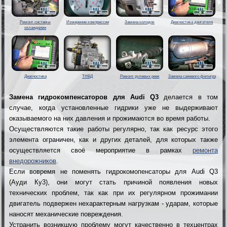
Ремонт системы
Измерение компрессии
Замена колодок
Диагностика двигателя
охлаждения
Диагностика
ТНВД
Ремонт рулевых реек
Замена сажевого фильтра
Замена гидрокомпенсаторов для Audi Q3
делается в том
случае, когда установленные гидрики уже не выдерживают
оказываемого на них давления и прожимаются во время работы.
Осуществляются такие работы регулярно, так как ресурс этого
элемента ограничен, как и других деталей, для которых также
осуществляется своё мероприятие в рамках
ремонта
внедорожников
.
Если вовремя не поменять гидрокомопенсаторы для Audi Q3
(Ауди Ку3), они могут стать причиной появления новых
технических проблем, так как при их регулярном прожимании
двигатель подвержен нехарактерным нагрузкам - ударам, которые
наносят механические повреждения.
Устранить возникшую проблему могут качественно в техцентрах