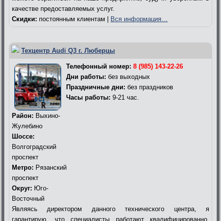
качестве предоставляемых услуг.
Скидки:
постоянным клиентам |
Вся информация…
Техцентр Audi Q3 г. Люберцы
Телефонный номер:
8 (985) 143-22-26
Дни работы:
без выходных
Праздничные дни:
без праздников
Часы работы:
9-21 час.
Район:
Выхино-
Жулебино
Шоссе:
Волгоградский
проспект
Метро:
Рязанский
проспект
Округ:
Юго-
Восточный
Являясь директором данного технического центра, я
гарантирую, что специалисты работают квалифицированно,