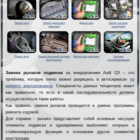
Ремонт мкпп
Ремонт дизельного
Диагностика
Ремонт системы
двигателя
охлаждения
Ремонт акпп
Ремонт выхлопной системы
Диагностика двигателя
Система
внедорожника
кондиционирования
Замена рычагов подвески
на внедорожнике Audi Q3 – это
проблема, которую легко можно разрешить в автосервисах
по
ремонту внедорожников
. Специалисты данных техцентров знают
как правильно, то есть в какой последовательности должны
осуществляться такие работы.
Как правило, замена рычагов проводится в рамках программы
ремонта ходовой.
Для справки - рычаги представляют собой основные несущие
элементы подвески и одновременно выполняют опорную и
стабилизирующую функцию в отношении других элементов
конструкции.