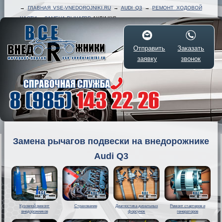
→
ГЛАВНАЯ VSE-VNEDOROJNIKI.RU
→
AUDI Q3
→
РЕМОНТ ХОДОВОЙ
ЧАСТИ
→
ЗАМЕНА РЫЧАГОВ
АУДИ КУ3
Отправить
Заказать
заявку
звонок
Замена рычагов подвески на внедорожнике
Audi Q3
Кузовной ремонт
Страхование
Диагностика дизельных
Ремонт стартеров и
внедорожников
форсунок
генераторов