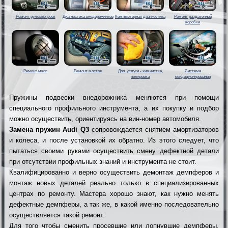
Ремонт рулевых реек
Диагностика внедорожников
Компьютерная диагностика
Ремонт раздаточной
коробки
Ремонт мкпп
Ремонт мостов
Доп. услуги - химчистка,
Система
полировка
кондиционирования
Пружины подвески внедорожника меняются при помощи
специального профильного инструмента, а их покупку и подбор
можно осуществить, ориентируясь на вин-номер автомобиля.
Замена пружин Audi Q3
сопровождается снятием амортизаторов
и колеса, и после установкой их обратно. Из этого следует, что
пытаться своими руками осуществить смену дефектной детали
при отсутствии профильных знаний и инструмента не стоит.
Квалифицированно и верно осуществить демонтаж демпферов и
монтаж новых деталей реально только в специализированных
центрах по ремонту. Мастера хорошо знают, как нужно менять
дефектные демпферы, а так же, в какой именно последовательно
осуществляется такой ремонт.
Для того чтобы сменить просевшие или лопнувшие демпферы,