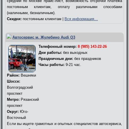
средний по Москве прайс-лист, возможность отсрочки платежа
постоянным клиентам, оплату различными способами
(наличными, безналичным).
Скидки:
постоянным клиентам |
Вся информация…
Автосервис м. Жулебино Audi Q3
Телефонный номер:
8 (985) 143-22-26
Дни работы:
без выходных
Праздничные дни:
без праздников
Часы работы:
9-21 час.
Район:
Вешняки
Шоссе:
Волгоградский
проспект
Метро:
Рязанский
проспект
Округ:
Юго-
Восточный
Если вы ищете грамотных и опытных специалистов автосервиса,