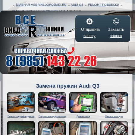
→
ГЛАВНАЯ VSE-VNEDOROJNIKI.RU
→
AUDI Q3
→
РЕМОНТ ПОДВЕСКИ
→
ЗАМЕНА ПРУЖИН ВНЕДОРОЖНИКА
АУДИ КУ3
Отправить
Заказать
заявку
звонок
Замена пружин Audi Q3
Ремонт задней подвески
Покраска внедорожников
Диагностика
Замена колодок