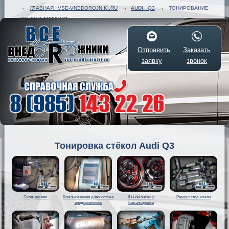
→
ГЛАВНАЯ VSE-VNEDOROJNIKI.RU
→
AUDI Q3
→
ТОНИРОВАНИЕ
СТЕКОЛ
АУДИ КУ3
Отправить
Заказать
заявку
звонок
Тонировка стёкол Audi Q3
Сход-развал
Компьютерная диагностика
Шиномонтаж и
Ремонт глушителя
внедорожников
балансировка