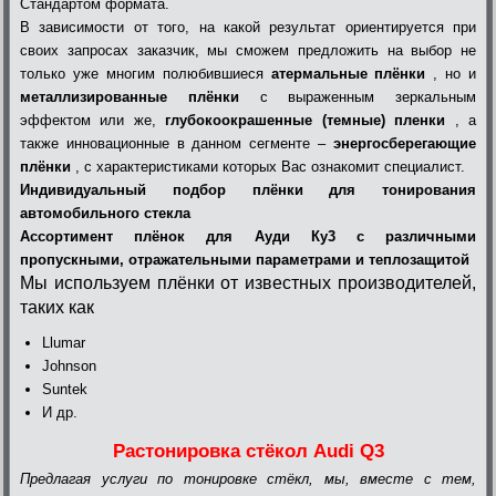
Стандартом формата.
В зависимости от того, на какой результат ориентируется при
своих запросах заказчик, мы сможем предложить на выбор не
только уже многим полюбившиеся
атермальные плёнки
, но и
металлизированные плёнки
с выраженным зеркальным
эффектом или же,
глубокоокрашенные (темные) пленки
, а
также инновационные в данном сегменте –
энергосберегающие
плёнки
, с характеристиками которых Вас ознакомит специалист.
Индивидуальный подбор плёнки для тонирования
автомобильного стекла
Ассортимент плёнок для Ауди Ку3 с различными
пропускными, отражательными параметрами и теплозащитой
Мы используем плёнки от известных производителей,
таких как
Llumar
Johnson
Suntek
И др.
Растонировка стёкол Audi Q3
Предлагая услуги по тонировке стёкл, мы, вместе с тем,