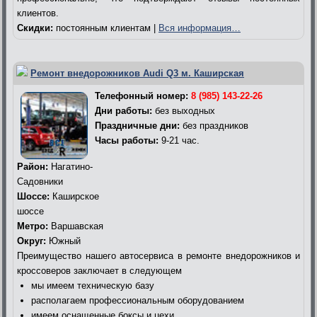
клиентов.
Скидки:
постоянным клиентам |
Вся информация…
Ремонт внедорожников Audi Q3 м. Каширская
Телефонный номер:
8 (985) 143-22-26
Дни работы:
без выходных
Праздничные дни:
без праздников
Часы работы:
9-21 час.
Район:
Нагатино-
Садовники
Шоссе:
Каширское
шоссе
Метро:
Варшавская
Округ:
Южный
Преимущество нашего автосервиса в ремонте внедорожников и
кроссоверов заключает в следующем
мы имеем техническую базу
располагаем профессиональным оборудованием
имеем оснащенные боксы и цехи