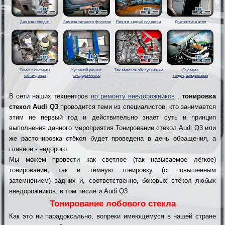
Замена колодок
Замена сажевого фильтра
Ремонт задней подвески
Диагностика акпп
Ремонт системы
Кузовной ремонт
Техническое обслуживание
Система
охлаждения
внедорожников
кондиционирования
В сети наших техцентров
по ремонту внедорожников
,
тонировка
стекол Audi Q3
проводится теми из специалистов, кто занимается
этим не первый год и действительно знает суть и принцип
выполнения данного мероприятия.Тонирование стёкол Audi Q3 или
же растонировка стёкол будет проведена в день обращения, а
главное - недорого.
Мы можем провести как светлое (так называемое лёгкое)
тонирование, так и тёмную тонировку (с повышенным
затемнением) задних и, соответственно, боковых стёкол любых
внедорожников, в том числе и Audi Q3.
Тонирование лобового стекла
Как это ни парадоксально, вопреки имеющемуся в нашей стране