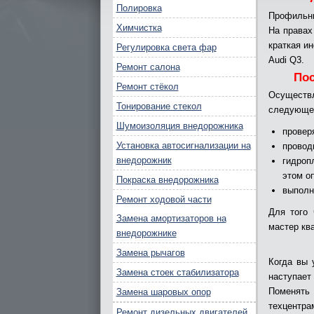
Полировка
Профильны
Химчистка
На правах
краткая и
Регулировка света фар
Audi Q3.
Ремонт салона
По
Ремонт стёкол
Осуществ
Тонирование стекол
следующем
Шумоизоляция внедорожника
провер
Установка автосигнализации на
провод
внедорожник
гидроп
этом о
Покраска внедорожника
выполн
Ремонт ходовой части
Для того
Замена амортизаторов на
мастер кв
внедорожнике
Замена рычагов
Когда вы 
Замена стоек стабилизатора
наступает
Поменять
Замена шаровых опор
техцентра
Ремонт дизельных двигателей