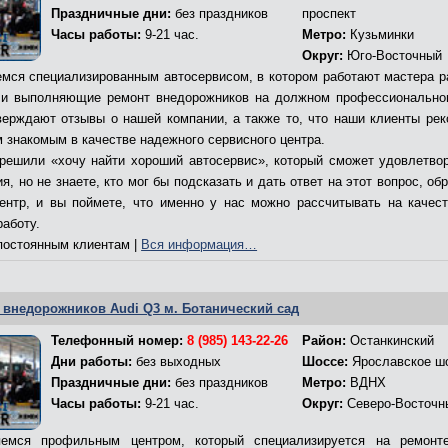
Праздничные дни:
без праздников
проспект
Часы работы:
9-21 час.
Метро:
Кузьминки
Округ:
Юго-Восточный
мся специализированным автосервисом, в котором работают мастера р
и выполняющие ремонт внедорожников на должном профессионально
верждают отзывы о нашей компании, а также то, что наши клиенты ре
м знакомым в качестве надежного сервисного центра.
решили «хочу найти хороший автосервис», который сможет удовлетво
я, но не знаете, кто мог бы подсказать и дать ответ на этот вопрос, об
ентр, и вы поймете, что именно у нас можно рассчитывать на качес
работу.
остоянным клиентам |
Вся информация…
 внедорожников Audi Q3 м. Ботанический сад
Телефонный номер:
8 (985) 143-22-26
Район:
Останкинский
Дни работы:
без выходных
Шоссе:
Ярославское ш
Праздничные дни:
без праздников
Метро:
ВДНХ
Часы работы:
9-21 час.
Округ:
Северо-Восточн
емся профильным центром, который специализируется на ремонт