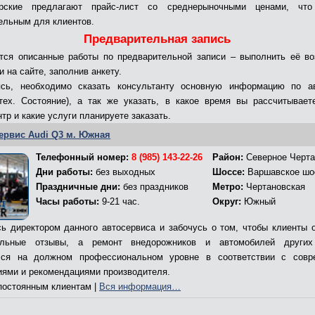
ерские предлагают прайс-лист со среднерыночными ценами, что
ельным для клиентов.
Предварительная запись
ся описанные работы по предварительной записи – выполнить её в
 на сайте, заполнив анкету.
ясь, необходимо сказать консультанту основную информацию по а
тех. Состояние), а так же указать, в какое время вы рассчитывает
тр и какие услуги планируете заказать.
ервис Audi Q3 м. Южная
Телефонный номер:
8 (985) 143-22-26
Район:
Северное Черта
Дни работы:
без выходных
Шоссе:
Варшавское шо
Праздничные дни:
без праздников
Метро:
Чертановская
Часы работы:
9-21 час.
Округ:
Южный
ь директором данного автосервиса и забочусь о том, чтобы клиенты 
ельные отзывы, а ремонт внедорожников и автомобилей других
лся на должном профессиональном уровне в соответствии с совр
иями и рекомендациями производителя.
остоянным клиентам |
Вся информация…