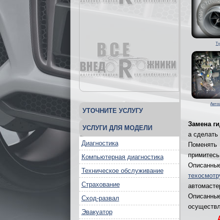
Т
Авто
УТОЧНИТЕ УСЛУГУ
Замена г
УСЛУГИ ДЛЯ МОДЕЛИ
а сделать
Диагностика
Поменять
примитесь
Компьютерная диагностика
Описанны
Техническое обслуживание
техосмотр
Страхование
автомасте
Описанные
Сход-развал
осуществл
Эвакуатор