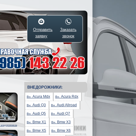
Отправить
Заказать
заявку
звонок
ВНЕДОРОЖНИКИ:
Acura Mdx
Acura Rdx
Вн.
Вн.
Audi Q3
Audi Allroad
Вн.
Вн.
Audi Q5
Audi Q7
Вн.
Вн.
Bmw X1
Bmw X3
Вн.
Вн.
 внедорожников
Bmw X5
Bmw X6
Вн.
Вн.