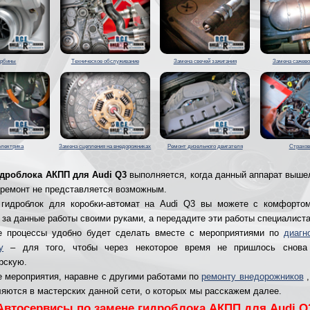
урбины
Техническое обслуживание
Замена свечей зажигания
Замена сажево
электрика
Замена сцепления на внедорожниках
Ремонт дизельного двигателя
Страхов
идроблока АКПП для Audi Q3
выполняется, когда данный аппарат вышел
 ремонт не представляется возможным.
 гидроблок для коробки-автомат на Audi Q3 вы можете с комфортом
 за данные работы своими руками, а передадите эти работы специалист
е процессы удобно будет сделать вместе с мероприятиями по
диагн
у
– для того, чтобы через некоторое время не пришлось снова
рскую.
 мероприятия, наравне с другими работами по
ремонту внедорожников
,
яются в мастерских данной сети, о которых мы расскажем далее.
Автосервисы по замене гидроблока АКПП для Audi Q