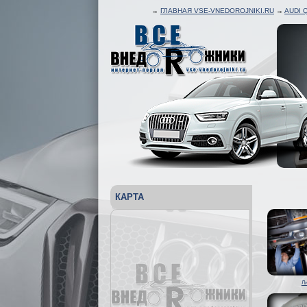
→
ГЛАВНАЯ VSE-VNEDOROJNIKI.RU
→
AUDI 
КАРТА
Л