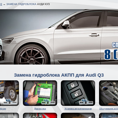
Q3
→
ЗАМЕНА ГИДРОБЛОКА
АУДИ КУ3
Замена гидроблока АКПП для Audi Q3
ифтинг
Диагностика
Установка автосигнализации
Обслуживание акпп