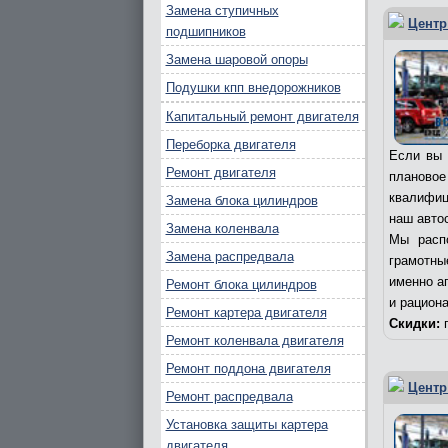
Замена ступичных
Центр
подшипников
Замена шаровой опоры
Подушки кпп внедорожников
Капитальный ремонт двигателя
Переборка двигателя
Если вы 
Ремонт двигателя
плановое
квалифиц
Замена блока цилиндров
наш авто
Замена коленвала
Мы расп
Замена распредвала
грамотны
именно а
Ремонт блока цилиндров
и рацион
Ремонт картера двигателя
Скидки:
п
Ремонт коленвала двигателя
Ремонт поддона двигателя
Центр
Ремонт распредвала
Установка защиты картера
двигателя