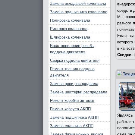
Замена вкладышей коленвала
внедорож
средств д
Замена подшипника коленвала
Мы распо
Полировка коленвала
разного 
Рихтовка коленвала
понимать,
Если вы 
Шлифовка коленвала
которого
Восстановление резьбы
в качест
поддона двигателя
Скидки:
п
Сварка поддона двигателя
Ремонт трещин поддона
Техце
двигателя
Замена цепи распредвала
Замена шестерни распредвала
Ремонт коробки-автомат
Ремонт корпуса АКПП
Являясь 
Замена подшипника АКПП
работаю
Замена сальника АКПП
положите
Замена фрикционных дисков
сама за 