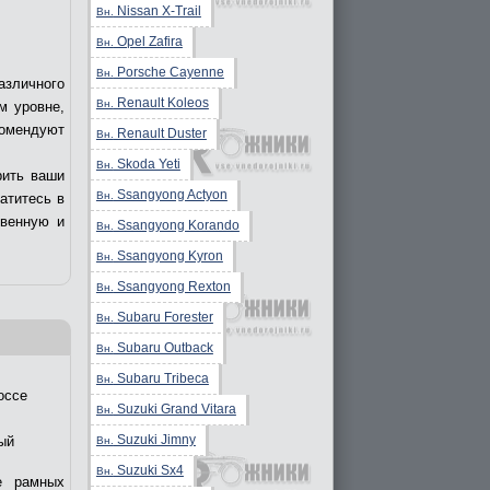
Nissan X-Trail
Вн.
Opel Zafira
Вн.
Porsche Cayenne
Вн.
азличного
Renault Koleos
Вн.
м уровне,
комендуют
Renault Duster
Вн.
Skoda Yeti
Вн.
рить ваши
Ssangyong Actyon
Вн.
ратитесь в
твенную и
Ssangyong Korando
Вн.
Ssangyong Kyron
Вн.
Ssangyong Rexton
Вн.
Subaru Forester
Вн.
Subaru Outback
Вн.
Subaru Tribeca
Вн.
оссе
Suzuki Grand Vitara
Вн.
Suzuki Jimny
ый
Вн.
Suzuki Sx4
Вн.
е рамных