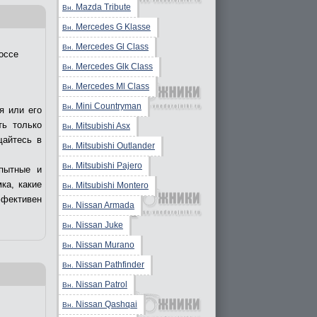
Mazda Tribute
Вн.
Mercedes G Klasse
Вн.
Mercedes Gl Class
Вн.
оссе
Mercedes Glk Class
Вн.
Mercedes Ml Class
Вн.
Mini Countryman
Вн.
я или его
ть только
Mitsubishi Asx
Вн.
щайтесь в
Mitsubishi Outlander
Вн.
Mitsubishi Pajero
Вн.
пытные и
ка, какие
Mitsubishi Montero
Вн.
ффективен
Nissan Armada
Вн.
Nissan Juke
Вн.
Nissan Murano
Вн.
Nissan Pathfinder
Вн.
Nissan Patrol
Вн.
Nissan Qashqai
Вн.