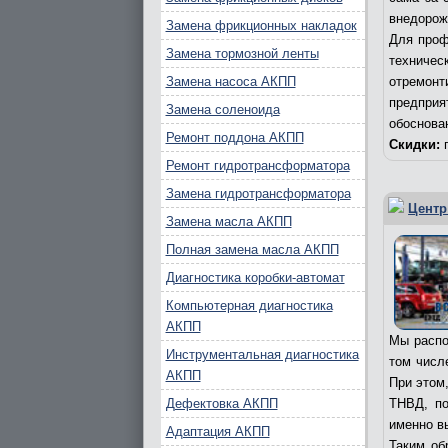
внедорож
Замена фрикционных накладок
Для проф
Замена тормозной ленты
техничес
Замена насоса АКПП
отремонт
предпри
Замена соленоида
обоснова
Ремонт поддона АКПП
Скидки:
п
Ремонт гидротрансформатора
Замена гидротрансформатора
Центр
Замена масла АКПП
Полная замена масла АКПП
Диагностика коробки-автомат
Компьютерная диагностика
АКПП
Мы распо
Инструментальная диагностика
том числ
АКПП
При этом
Дефектовка АКПП
ТНВД, по
именно в
Адаптация АКПП
Таким об