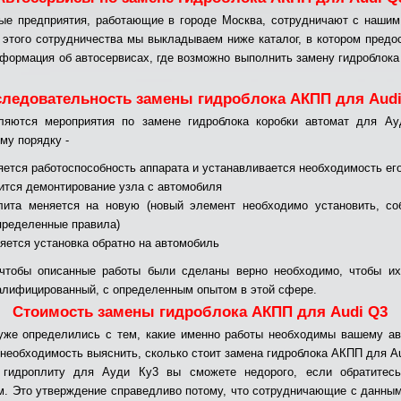
е предприятия, работающие в городе Москва, сотрудничают с нашим
 этого сотрудничества мы выкладываем ниже каталог, в котором предо
нформация об автосервисах, где возможно выполнить замену гидроблок
следовательность замены гидроблока АКПП для Audi
ляются мероприятия по замене гидроблока коробки автомат для Ау
у порядку -
яется работоспособность аппарата и устанавливается необходимость ег
ится демонтирование узла с автомобиля
лита меняется на новую (новый элемент необходимо установить, с
пределенные правила)
яется установка обратно на автомобиль
 чтобы описанные работы были сделаны верно необходимо, чтобы их
алифицированный, с определенным опытом в этой сфере.
Стоимость замены гидроблока АКПП для Audi Q3
уже определились с тем, какие именно работы необходимы вашему а
 необходимость выяснить, сколько стоит замена гидроблока АКПП для Au
 гидроплиту для Ауди Ку3 вы сможете недорого, если обратитес
м. Это утверждение справедливо потому, что сотрудничающие с данны