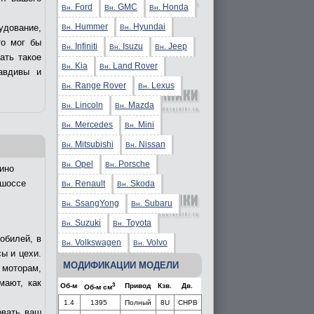
Ford
GMC
Honda
Вн.
Вн.
Вн.
Hummer
Hyundai
удование,
Вн.
Вн.
то мог бы
Infiniti
Isuzu
Jeep
Вн.
Вн.
Вн.
ать такое
Kia
Land Rover
Вн.
Вн.
авдивы и
Range Rover
Lexus
Вн.
Вн.
Lincoln
Mazda
Вн.
Вн.
Mercedes
Mini
Вн.
Вн.
Mitsubishi
Nissan
Вн.
Вн.
Opel
Porsche
Вн.
Вн.
ино
 шоссе
Renault
Skoda
Вн.
Вн.
SsangYong
Subaru
Вн.
Вн.
Suzuki
Toyota
Вн.
Вн.
обилей, в
Volkswagen
Volvo
Вн.
Вн.
ы и цехи.
МОДИФИКАЦИИ МОДЕЛИ
 моторам,
мают, как
3
Об-м
Привод
Кзв.
Дв.
Об-м см
1.4
1395
Полный
8U
CHPB
овать ваш