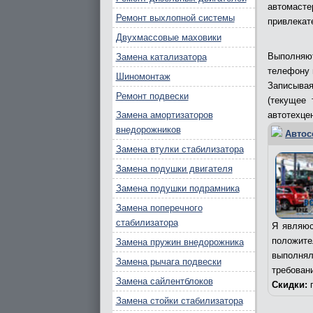
автомаст
Ремонт выхлопной системы
привлекат
Двухмассовые маховики
Выполняют
Замена катализатора
телефону и
Шиномонтаж
Записыва
Ремонт подвески
(текущее 
Замена амортизаторов
автотехцен
внедорожников
Автос
Замена втулки стабилизатора
Замена подушки двигателя
Замена подушки подрамника
Замена поперечного
стабилизатора
Я являюс
положит
Замена пружин внедорожника
выполня
Замена рычага подвески
требован
Замена сайлентблоков
Скидки:
п
Замена стойки стабилизатора