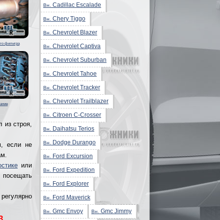
Cadillac Escalade
Вн.
Chery Tiggo
Вн.
Chevrolet Blazer
Вн.
го фильтра
Chevrolet Captiva
Вн.
Chevrolet Suburban
Вн.
Chevrolet Tahoe
Вн.
Chevrolet Tracker
Вн.
Chevrolet Trailblazer
Вн.
ание
Citroen C-Crosser
Вн.
 из строя,
Daihatsu Terios
Вн.
Dodge Durango
Вн.
, если не
ам.
Ford Excursion
Вн.
остике
или
Ford Expedition
Вн.
 посещать
Ford Explorer
Вн.
 регулярно
Ford Maverick
Вн.
Gmc Envoy
Gmc Jimmy
Вн.
Вн.
3