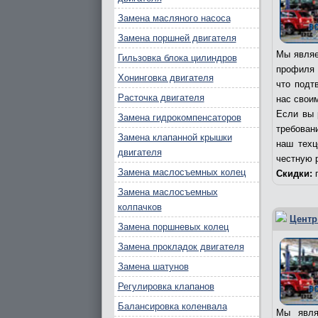
Замена масляного насоса
Замена поршней двигателя
Мы являе
Гильзовка блока цилиндров
профиля 
Хонинговка двигателя
что подт
Расточка двигателя
нас свои
Если вы 
Замена гидрокомпенсаторов
требовани
Замена клапанной крышки
наш техц
двигателя
честную 
Замена маслосъемных колец
Скидки:
п
Замена маслосъемных
колпачков
Центр
Замена поршневых колец
Замена прокладок двигателя
Замена шатунов
Регулировка клапанов
Балансировка коленвала
Мы явля