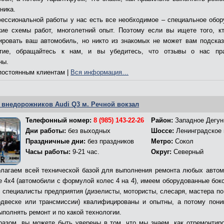
ника.
ессиональной работы у нас есть все необходимое – специальное обор
кие схемы работ, многолетний опыт. Поэтому если вы ищете того, к
ировать ваш автомобиль, но никто из знакомых не может вам подсказ
ятие, обращайтесь к нам, и вы убедитесь, что отзывы о нас пр
ны.
остоянным клиентам |
Вся информация…
 внедорожников Audi Q3 м. Речной вокзал
Телефонный номер:
8 (985) 143-22-26
Район:
Западное Дегун
Дни работы:
без выходных
Шоссе:
Ленинградское
Праздничные дни:
без праздников
Метро:
Сокол
Часы работы:
9-21 час.
Округ:
Северный
лагаем всей технической базой для выполнения ремонта любых автом
е 4х4 (автомобили с формулой колес 4 на 4), имеем оборудованные бокс
, специалисты предприятия (дизелисты, мотористы, слесаря, мастера по
двеске или трансмиссии) квалифицированы и опытны, а потому пони
ыполнять ремонт и по какой технологии.
разом, вы можете быть уверены в том, что мы знаем, как отремонтир