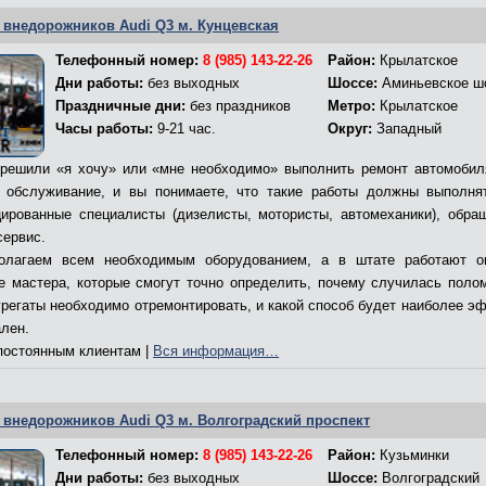
 внедорожников Audi Q3 м. Кунцевская
Телефонный номер:
8 (985) 143-22-26
Район:
Крылатское
Дни работы:
без выходных
Шоссе:
Аминьевское ш
Праздничные дни:
без праздников
Метро:
Крылатское
Часы работы:
9-21 час.
Округ:
Западный
решили «я хочу» или «мне необходимо» выполнить ремонт автомобил
 обслуживание, и вы понимаете, что такие работы должны выполня
ированные специалисты (дизелисты, мотористы, автомеханики), обра
сервис.
олагаем всем необходимым оборудованием, а в штате работают о
е мастера, которые смогут точно определить, почему случилась полом
грегаты необходимо отремонтировать, и какой способ будет наиболее э
ален.
остоянным клиентам |
Вся информация…
 внедорожников Audi Q3 м. Волгоградский проспект
Телефонный номер:
8 (985) 143-22-26
Район:
Кузьминки
Дни работы:
без выходных
Шоссе:
Волгоградский