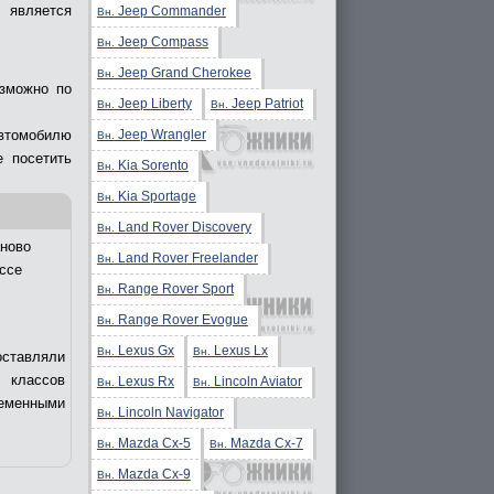
 является
Jeep Commander
Вн.
Jeep Compass
Вн.
Jeep Grand Cherokee
Вн.
озможно по
Jeep Liberty
Jeep Patriot
Вн.
Вн.
Jeep Wrangler
втомобилю
Вн.
е посетить
Kia Sorento
Вн.
Kia Sportage
Вн.
Land Rover Discovery
Вн.
ново
Land Rover Freelander
Вн.
ссе
Range Rover Sport
Вн.
Range Rover Evogue
Вн.
Lexus Gx
Lexus Lx
Вн.
Вн.
оставляли
 классов
Lexus Rx
Lincoln Aviator
Вн.
Вн.
еменными
Lincoln Navigator
Вн.
Mazda Cx-5
Mazda Cx-7
Вн.
Вн.
Mazda Cx-9
Вн.