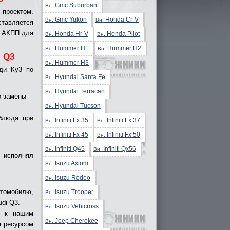
Gmc Suburban
Вн.
 проектом.
Gmc Yukon
Honda Cr-V
Вн.
Вн.
ставляется
а АКПП для
Honda Hr-V
Honda Pilot
Вн.
Вн.
Hummer H1
Hummer H2
Вн.
Вн.
 Q3
Hummer H3
Вн.
ди Ку3 по
Hyundai Santa Fe
Вн.
Hyundai Terracan
Вн.
о замены
Hyundai Tucson
Вн.
облюдя при
Infiniti Fx 35
Infiniti Fx 37
Вн.
Вн.
Infiniti Fx 45
Infiniti Fx 50
Вн.
Вн.
Infiniti Q45
Infiniti Qx56
Вн.
Вн.
 исполнял
Isuzu Axiom
Вн.
Isuzu Rodeo
Вн.
втомобилю,
Isuzu Trooper
Вн.
di Q3.
Isuzu Vehicross
Вн.
ь к нашим
Jeep Cherokee
Вн.
м ресурсом