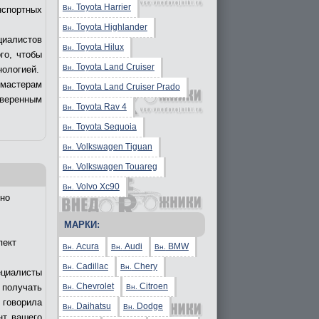
Toyota Harrier
Вн.
нспортных
Toyota Highlander
Вн.
циалистов
Toyota Hilux
Вн.
го, чтобы
Toyota Land Cruiser
Вн.
нологией.
 мастерам
Toyota Land Cruiser Prado
Вн.
уверенным
Toyota Rav 4
Вн.
Toyota Sequoia
Вн.
Volkswagen Tiguan
Вн.
Volkswagen Touareg
Вн.
Volvo Xc90
Вн.
но
МАРКИ:
пект
Acura
Audi
BMW
Вн.
Вн.
Вн.
Cadillac
Chery
Вн.
Вн.
ециалисты
Chevrolet
Citroen
получать
Вн.
Вн.
 говорила
Daihatsu
Dodge
Вн.
Вн.
нт вашего