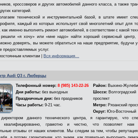
ников, кроссоверов и других автомобилей данного класса, а также тра
ругих категорий.
лагаем технической и инструментальной базой, в штате имеет спе
профиля, каждый из которых использует свой многолетний опыт для то
 как именно выполнять ремонт автомобилей, в соответствии с какой тех
решили «я хочу» или «мне надо» найти хороший сервисный центр,
 можно доверять, вы можете обратиться на наше предприятие, будучи 
ве предоставляемых услуг.
остоянным клиентам |
Вся информация…
нтр Audi Q3 г. Люберцы
Телефонный номер:
8 (985) 143-22-26
Район:
Выхино-Жулеби
Дни работы:
без выходных
Шоссе:
Волгоградский
Праздничные дни:
без праздников
проспект
Часы работы:
9-21 час.
Метро:
Рязанский прос
Округ:
Юго-Восточный
директором данного технического центра, я гарантирую, что сп
т квалифицированно, грамотно и честно, что позволяет нам 
льные отзывы от наших клиентов. Мы следим за тем, чтобы репутация
себя, а потому гарантируем, что знаем, как правильно выполнить ремо